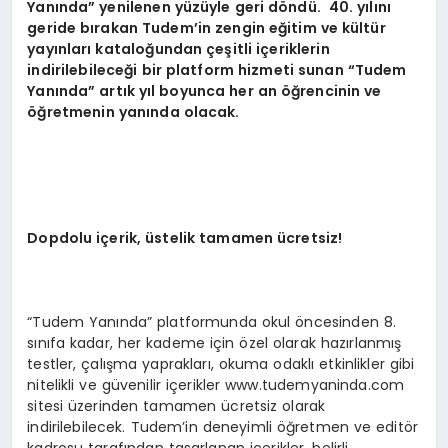
Yan
ında” yenilenen yüzüyle geri d
ö
ndü.
40. yılını
geride bırakan Tudem’in zengin eğitim ve kültür
yayınları kataloğundan çeşitli içeriklerin
indirilebileceği bir platform hizmeti sunan
“
Tudem
Yan
ında” artık yıl boyunca her an öğrencinin ve
öğretmenin yanında olacak.
Dopdolu iç
erik,
üstelik tamamen ücretsiz!
“Tudem Yanında” platformunda okul öncesinden 8.
sınıfa kadar, her kademe için özel olarak hazırlanmış
testler, çalışma yaprakları, okuma odaklı etkinlikler gibi
nitelikli ve güvenilir içerikler www.tudemyaninda.com
sitesi üzerinden tamamen ücretsiz olarak
indirilebilecek. Tudem’in deneyimli öğretmen ve editör