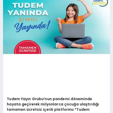
SAĞLIK
SIYASET
SPOR
YAŞAM
Tudem Yayın Grubu’nun pandemi d
ö
neminde
hayata geçirerek milyonlarca ç
ocu
ğa ulaştırdığı
tamamen ücretsiz içerik platformu
“
Tudem