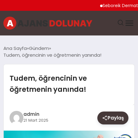
Seboreik Dermatit Ned
DÜNYA
Ana Sayfa
Gündem
Tudem, öğrencinin ve öğretmenin yanında!
EĞITIM
EKONOMI
Tudem, öğrencinin ve
öğretmenin yanında!
GENEL
GÜNCEL
admin
Paylaş
21 Mart 2025
MAGAZIN