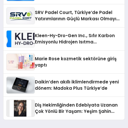
Yolları
SRV Padel Court, Türkiye’de Padel
Yatırımlarının Güçlü Markası Olmayı
Sürdürüyor
Kleen-Hy-Dro-Gen Inc., Sıfır Karbon
Emisyonlu Hidrojen Isıtma
Teknolojisinde ISO ve TSSA
Düzenleyici Onaylarını Aldı
Marie Rose kozmetik sektörüne giriş
yaptı
Daikin’den akıllı iklimlendirmede yeni
dönem: Madoka Plus Türkiye’de
Diş Hekimliğinden Edebiyata Uzanan
Çok Yönlü Bir Yaşam: Yeşim Şahin
Yaman