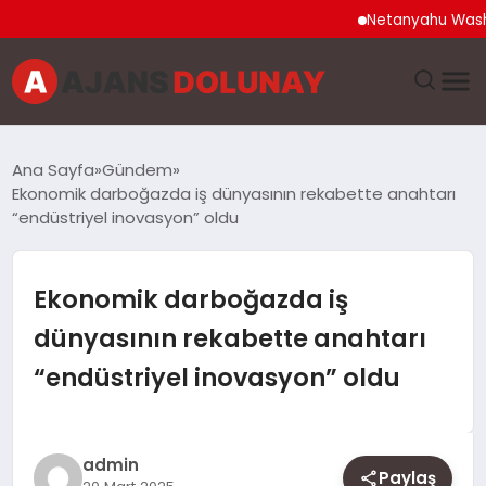
Netanyahu Washington 
DÜNYA
Ana Sayfa
Gündem
Ekonomik darboğazda iş dünyasının rekabette anahtarı
EĞITIM
“endüstriyel inovasyon” oldu
EKONOMI
Ekonomik darboğazda iş
GENEL
dünyasının rekabette anahtarı
“endüstriyel inovasyon” oldu
GÜNCEL
MAGAZIN
admin
Paylaş