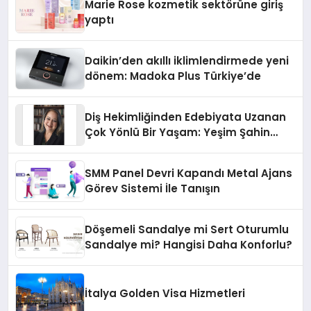
Marie Rose kozmetik sektörüne giriş
yaptı
Daikin’den akıllı iklimlendirmede yeni
dönem: Madoka Plus Türkiye’de
Diş Hekimliğinden Edebiyata Uzanan
Çok Yönlü Bir Yaşam: Yeşim Şahin
Yaman
SMM Panel Devri Kapandı Metal Ajans
Görev Sistemi İle Tanışın
Döşemeli Sandalye mi Sert Oturumlu
Sandalye mi? Hangisi Daha Konforlu?
İtalya Golden Visa Hizmetleri