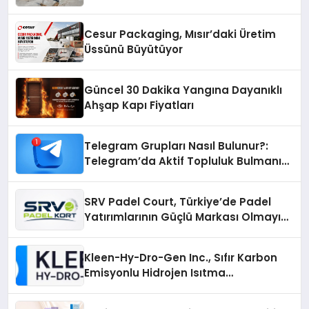
Otopark) Nedir?
Cesur Packaging, Mısır’daki Üretim
Üssünü Büyütüyor
Güncel 30 Dakika Yangına Dayanıklı
Ahşap Kapı Fiyatları
Telegram Grupları Nasıl Bulunur?:
Telegram’da Aktif Topluluk Bulmanın
Yolları
SRV Padel Court, Türkiye’de Padel
Yatırımlarının Güçlü Markası Olmayı
Sürdürüyor
Kleen-Hy-Dro-Gen Inc., Sıfır Karbon
Emisyonlu Hidrojen Isıtma
Teknolojisinde ISO ve TSSA
Düzenleyici Onaylarını Aldı