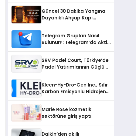
Güncel 30 Dakika Yangına
Dayanıklı Ahşap Kapı
Fiyatları
Telegram Grupları Nasıl
Bulunur?: Telegram’da Aktif
Topluluk Bulmanın Yolları
SRV Padel Court, Türkiye’de
Padel Yatırımlarının Güçlü
Markası Olmayı Sürdürüyor
Kleen-Hy-Dro-Gen Inc., Sıfır
Karbon Emisyonlu Hidrojen
Isıtma Teknolojisinde ISO ve
TSSA Düzenleyici Onaylarını
Marie Rose kozmetik
Aldı
sektörüne giriş yaptı
Daikin’den akıllı