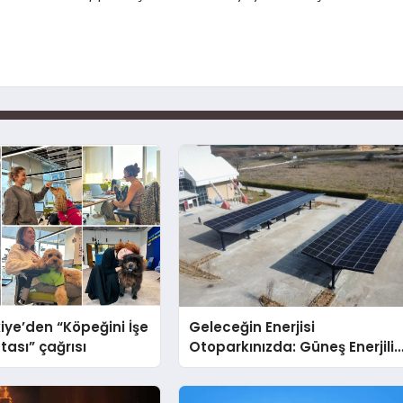
iye’den “Köpeğini İşe
Geleceğin Enerjisi
tası” çağrısı
Otoparkınızda: Güneş Enerjili
Carport (Solar Otopark)
Nedir?