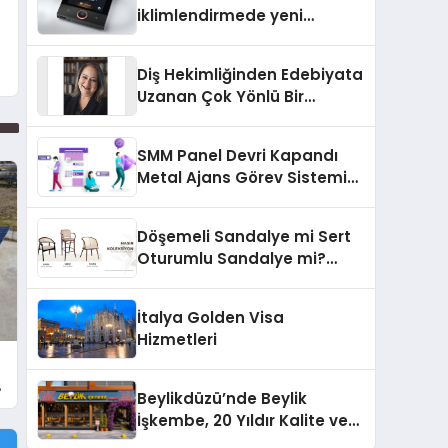
iklimlendirmede yeni
dönem: Madoka Plus
Türkiye’de
Diş Hekimliğinden Edebiyata
Uzanan Çok Yönlü Bir
Yaşam: Yeşim Şahin Yaman
SMM Panel Devri Kapandı
Metal Ajans Görev Sistemi
İle Tanışın
Döşemeli Sandalye mi Sert
Oturumlu Sandalye mi?
Hangisi Daha Konforlu?
İtalya Golden Visa
Hizmetleri
Beylikdüzü’nde Beylik
İşkembe, 20 Yıldır Kalite ve
Lezzetin Değişmeyen Adresi