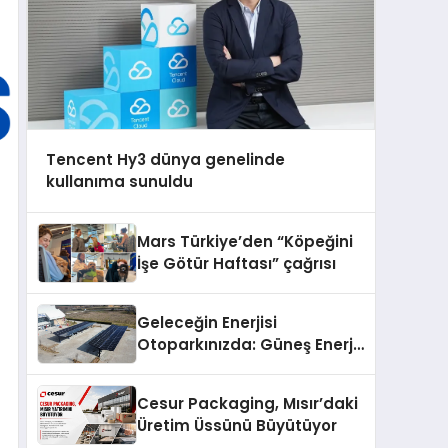
Tencent Hy3 dünya genelinde
kullanıma sunuldu
Mars Türkiye’den “Köpeğini
İşe Götür Haftası” çağrısı
Geleceğin Enerjisi
Otoparkınızda: Güneş Enerjili
Carport (Solar Otopark)
Nedir?
Cesur Packaging, Mısır’daki
Üretim Üssünü Büyütüyor