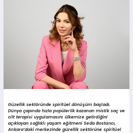
SAĞLIK
SIYASET
SPOR
YAŞAM
Güzellik sektöründe spiritü
el d
ö
nüşüm başladı.
Dünya çapında hızla popülerlik kazanan mistik saç ve
cilt terapisi uygulamasını ülkemize getirdiğini
açıklayan sağlıklı yaşam eğitmeni Seda Bostancı,
Ankara’daki merkezinde güzellik sektörüne spiritüel