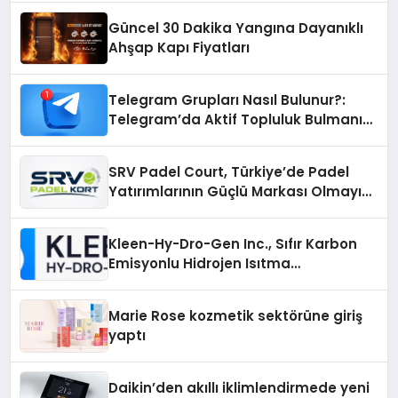
Güncel 30 Dakika Yangına Dayanıklı
Ahşap Kapı Fiyatları
Telegram Grupları Nasıl Bulunur?:
Telegram’da Aktif Topluluk Bulmanın
Yolları
SRV Padel Court, Türkiye’de Padel
Yatırımlarının Güçlü Markası Olmayı
Sürdürüyor
Kleen-Hy-Dro-Gen Inc., Sıfır Karbon
Emisyonlu Hidrojen Isıtma
Teknolojisinde ISO ve TSSA
Düzenleyici Onaylarını Aldı
Marie Rose kozmetik sektörüne giriş
yaptı
Daikin’den akıllı iklimlendirmede yeni