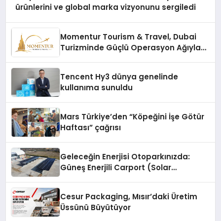
ürünlerini ve global marka vizyonunu sergiledi
Momentur Tourism & Travel, Dubai
Turizminde Güçlü Operasyon Ağıyla
Fark Yaratıyor
Tencent Hy3 dünya genelinde
kullanıma sunuldu
Mars Türkiye’den “Köpeğini İşe Götür
Haftası” çağrısı
Geleceğin Enerjisi Otoparkınızda:
Güneş Enerjili Carport (Solar
Otopark) Nedir?
Cesur Packaging, Mısır’daki Üretim
Üssünü Büyütüyor