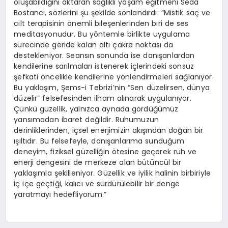
oluşabildiğini aktaran sağlıklı yaşam eğitmeni Seda
Bostancı, sözlerini şu şekilde sonlandırdı: “Mistik saç ve
cilt terapisinin önemli bileşenlerinden biri de ses
meditasyonudur. Bu yöntemle birlikte uygulama
sürecinde geride kalan altı çakra noktası da
destekleniyor. Seansın sonunda ise danışanlardan
kendilerine sarılmaları istenerek içlerindeki sonsuz
şefkati öncelikle kendilerine yönlendirmeleri sağlanıyor.
Bu yaklaşım, Şems-i Tebrizi’nin “Sen düzelirsen, dünya
düzelir” felsefesinden ilham alınarak uygulanıyor.
Çünkü güzellik, yalnızca aynada gördüğümüz
yansımadan ibaret değildir. Ruhumuzun
derinliklerinden, içsel enerjimizin akışından doğan bir
ışıltıdır. Bu felsefeyle, danışanlarıma sunduğum
deneyim, fiziksel güzelliğin ötesine geçerek ruh ve
enerji dengesini de merkeze alan bütüncül bir
yaklaşımla şekilleniyor. Güzellik ve iyilik halinin birbiriyle
iç içe geçtiği, kalıcı ve sürdürülebilir bir denge
yaratmayı hedefliyorum.”