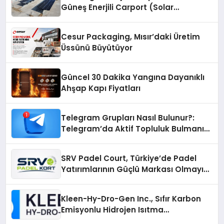
Güneş Enerjili Carport (Solar
Otopark) Nedir?
Cesur Packaging, Mısır’daki Üretim
Üssünü Büyütüyor
Güncel 30 Dakika Yangına Dayanıklı
Ahşap Kapı Fiyatları
Telegram Grupları Nasıl Bulunur?:
Telegram’da Aktif Topluluk Bulmanın
Yolları
SRV Padel Court, Türkiye’de Padel
Yatırımlarının Güçlü Markası Olmayı
Sürdürüyor
Kleen-Hy-Dro-Gen Inc., Sıfır Karbon
Emisyonlu Hidrojen Isıtma
Teknolojisinde ISO ve TSSA