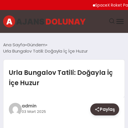
SpaceX Roket Parçası 
DÜNYA
Ana Sayfa
Gündem
Urla Bungalov Tatili: Doğayla İç İçe Huzur
EĞITIM
EKONOMI
Urla Bungalov Tatili: Doğayla İç
İçe Huzur
GENEL
GÜNCEL
admin
Paylaş
03 Mart 2025
MAGAZIN