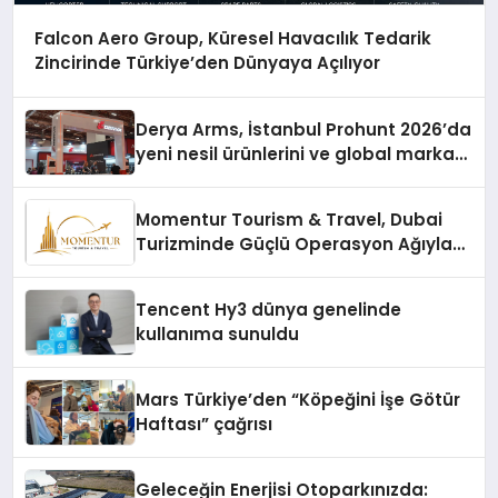
Falcon Aero Group, Küresel Havacılık Tedarik
Zincirinde Türkiye’den Dünyaya Açılıyor
Derya Arms, İstanbul Prohunt 2026’da
yeni nesil ürünlerini ve global marka
vizyonunu sergiledi
Momentur Tourism & Travel, Dubai
Turizminde Güçlü Operasyon Ağıyla
Fark Yaratıyor
Tencent Hy3 dünya genelinde
kullanıma sunuldu
Mars Türkiye’den “Köpeğini İşe Götür
Haftası” çağrısı
Geleceğin Enerjisi Otoparkınızda: