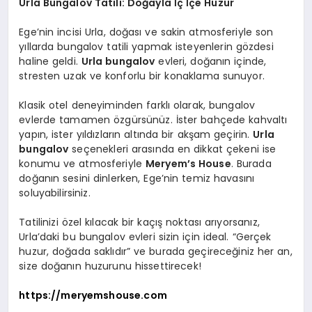
Urla Bungalov Tatili: Doğayla İç İçe Huzur
Ege’nin incisi Urla, doğası ve sakin atmosferiyle son
yıllarda bungalov tatili yapmak isteyenlerin gözdesi
haline geldi.
Urla bungalov
evleri, doğanın içinde,
stresten uzak ve konforlu bir konaklama sunuyor.
Klasik otel deneyiminden farklı olarak, bungalov
evlerde tamamen özgürsünüz. İster bahçede kahvaltı
yapın, ister yıldızların altında bir akşam geçirin.
Urla
bungalov
seçenekleri arasında en dikkat çekeni ise
konumu ve atmosferiyle
Meryem’s House
. Burada
doğanın sesini dinlerken, Ege’nin temiz havasını
soluyabilirsiniz.
Tatilinizi özel kılacak bir kaçış noktası arıyorsanız,
Urla’daki bu bungalov evleri sizin için ideal. “Gerçek
huzur, doğada saklıdır” ve burada geçireceğiniz her an,
size doğanın huzurunu hissettirecek!
https://meryemshouse.com