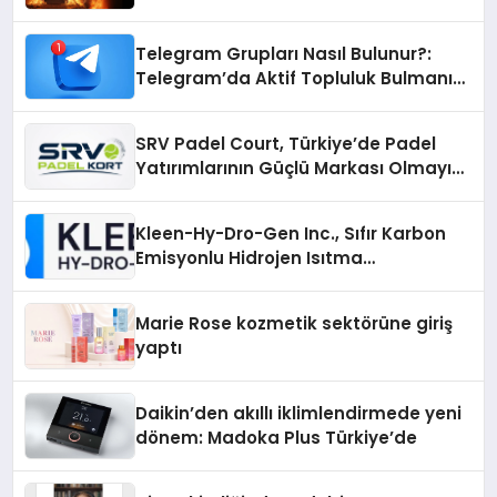
Telegram Grupları Nasıl Bulunur?:
Telegram’da Aktif Topluluk Bulmanın
Yolları
SRV Padel Court, Türkiye’de Padel
Yatırımlarının Güçlü Markası Olmayı
Sürdürüyor
Kleen-Hy-Dro-Gen Inc., Sıfır Karbon
Emisyonlu Hidrojen Isıtma
Teknolojisinde ISO ve TSSA
Düzenleyici Onaylarını Aldı
Marie Rose kozmetik sektörüne giriş
yaptı
Daikin’den akıllı iklimlendirmede yeni
dönem: Madoka Plus Türkiye’de