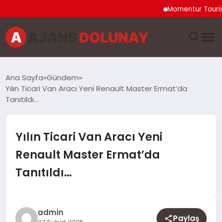
Momentur Tourism & Tr
DÜNYA
Ana Sayfa
Gündem
Yılın Ticari Van Aracı Yeni Renault Master Ermat’da
EĞITIM
Tanıtıldı…
EKONOMI
Yılın Ticari Van Aracı Yeni
GENEL
Renault Master Ermat’da
Tanıtıldı…
GÜNCEL
MAGAZIN
admin
Paylaş