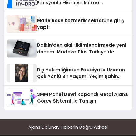
Emisyonlu Hidrojen Isıtma
Teknolojisinde ISO ve TSSA
Düzenleyici Onaylarını Aldı
Marie Rose kozmetik sektörüne giriş
yaptı
Daikin’den akıllı iklimlendirmede yeni
dönem: Madoka Plus Türkiye’de
Diş Hekimliğinden Edebiyata Uzanan
Çok Yönlü Bir Yaşam: Yeşim Şahin
Yaman
SMM Panel Devri Kapandı Metal Ajans
Görev Sistemi İle Tanışın
Ajans Dolunay Haberin Doğru Adresi