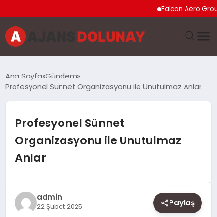
Falcon Aero Group, Küre
DÜNYA
Ana Sayfa
Gündem
Profesyonel Sünnet Organizasyonu ile Unutulmaz Anlar
EĞITIM
EKONOMI
Profesyonel Sünnet
Organizasyonu ile Unutulmaz
GENEL
Anlar
GÜNCEL
MAGAZIN
admin
Paylaş
22 Şubat 2025