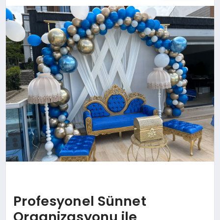
SAĞLIK
SIYASET
SPOR
YAŞAM
Profesyonel Sünnet
Organizasyonu ile