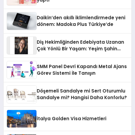
Daikin’den akıllı iklimlendirmede yeni
dönem: Madoka Plus Türkiye’de
Diş Hekimliğinden Edebiyata Uzanan
Çok Yönlü Bir Yaşam: Yeşim Şahin
Yaman
SMM Panel Devri Kapandı Metal Ajans
Görev Sistemi İle Tanışın
Döşemeli Sandalye mi Sert Oturumlu
Sandalye mi? Hangisi Daha Konforlu?
İtalya Golden Visa Hizmetleri