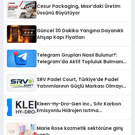
Cesur Packaging, Mısır’daki Üretim
Üssünü Büyütüyor
Güncel 30 Dakika Yangına Dayanıklı
Ahşap Kapı Fiyatları
Telegram Grupları Nasıl Bulunur?:
Telegram’da Aktif Topluluk Bulmanın
Yolları
SRV Padel Court, Türkiye’de Padel
Yatırımlarının Güçlü Markası Olmayı
Sürdürüyor
Kleen-Hy-Dro-Gen Inc., Sıfır Karbon
Emisyonlu Hidrojen Isıtma
Teknolojisinde ISO ve TSSA
Düzenleyici Onaylarını Aldı
Marie Rose kozmetik sektörüne giriş
yaptı