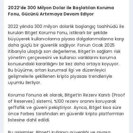
2022
’
de 300 Milyon Dolar ile Başlatılan Koruma
Fonu, Gücünü
Art
ırmaya Devam Ediyor
2022 yılında 300 milyon dolarlık başlangıç taahhüdü ile
kurulan Bitget Koruma Fonu, istikrarlı bir şekilde
büyüyerek kullanıcılarına piyasa dalgalanmalarına karşı
daha güçlü bir güvenlik sağlıyor. Fonun Ocak 2025
itibarıyla ulaştığı son değerleme, Bitget’in sağlam risk
yönetim çerçevesini ve kullanıcı varlıklarını koruma
konusundaki kararlılığını bir kez daha ortaya koyuyor.
Bu büyüme, artan kurumsal ilgi ve düzenleyici
gelişmelerle şekillenen kripto piyasası trendleriyle
uyumlu ilerliyor.
Koruma Fonuna ek olarak, Bitget’in Rezerv Kanıtı (Proof
of Reserves) sistemi, %100 rezerv oranını koruyarak
şeffaflık ve güveni pekiştiriyor. Ayrıca, Bitget kısa süre
önce Forbes tarafından en güvenilir kripto platformları
listesine dahil edildi.
Bu girişimler, Bitget’i kullanıcı güvenliği ve piyasa