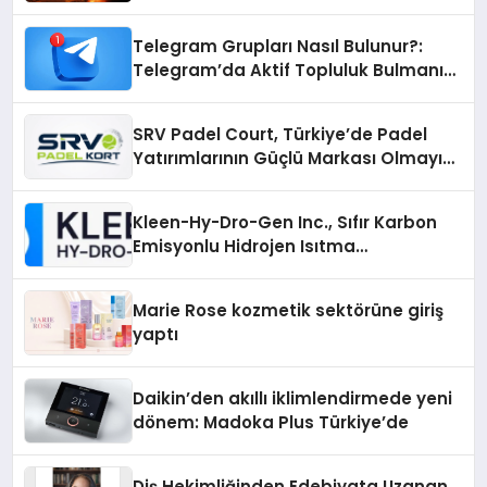
Telegram Grupları Nasıl Bulunur?:
Telegram’da Aktif Topluluk Bulmanın
Yolları
SRV Padel Court, Türkiye’de Padel
Yatırımlarının Güçlü Markası Olmayı
Sürdürüyor
Kleen-Hy-Dro-Gen Inc., Sıfır Karbon
Emisyonlu Hidrojen Isıtma
Teknolojisinde ISO ve TSSA
Düzenleyici Onaylarını Aldı
Marie Rose kozmetik sektörüne giriş
yaptı
Daikin’den akıllı iklimlendirmede yeni
dönem: Madoka Plus Türkiye’de
Diş Hekimliğinden Edebiyata Uzanan