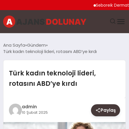
Seboreik Dermatit Nedi
DÜNYA
Ana Sayfa
Gündem
Türk kadın teknoloji lideri, rotasını ABD’ye kırdı
EĞITIM
EKONOMI
Türk kadın teknoloji lideri,
rotasını ABD’ye kırdı
GENEL
GÜNCEL
admin
Paylaş
10 Şubat 2025
MAGAZIN