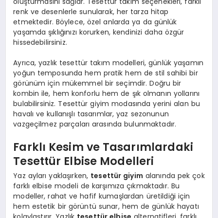
oluşturmasını sağlar. Tesettür takım seçenekleri, farklı
renk ve desenlerle sunularak, her tarza hitap
etmektedir. Böylece, özel anlarda ya da günlük
yaşamda şıklığınızı korurken, kendinizi daha özgür
hissedebilirsiniz.
Ayrıca, yazlık tesettür takım modelleri, günlük yaşamın
yoğun temposunda hem pratik hem de stil sahibi bir
görünüm için mükemmel bir seçimdir. Doğru bir
kombin ile, hem konforlu hem de şık olmanın yollarını
bulabilirsiniz. Tesettür giyim modasında yerini alan bu
havalı ve kullanışlı tasarımlar, yaz sezonunun
vazgeçilmez parçaları arasında bulunmaktadır.
Farklı Kesim ve Tasarımlardaki
Tesettür Elbise Modelleri
Yaz ayları yaklaşırken,
tesettür giyim
alanında pek çok
farklı elbise modeli de karşımıza çıkmaktadır. Bu
modeller, rahat ve hafif kumaşlardan üretildiği için
hem estetik bir görüntü sunar, hem de günlük hayatı
kolaylaştırır. Yazlık
tesettür elbise
alternatifleri, farklı