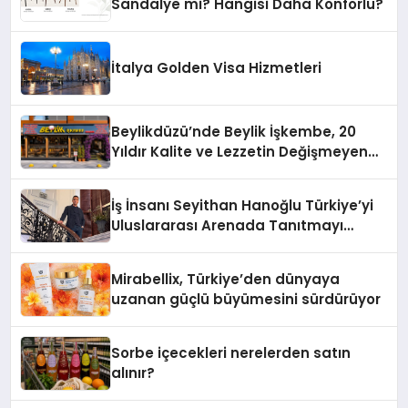
Sandalye mi? Hangisi Daha Konforlu?
İtalya Golden Visa Hizmetleri
Beylikdüzü’nde Beylik İşkembe, 20
Yıldır Kalite ve Lezzetin Değişmeyen
Adresi
İş İnsanı Seyithan Hanoğlu Türkiye’yi
Uluslararası Arenada Tanıtmayı
Hedefliyor
Mirabellix, Türkiye’den dünyaya
uzanan güçlü büyümesini sürdürüyor
Sorbe içecekleri nerelerden satın
alınır?