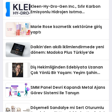
Kleen-Hy-Dro-Gen Inc., Sıfır Karbon
Emisyonlu Hidrojen Isıtma
Teknolojisinde ISO ve TSSA
Düzenleyici Onaylarını Aldı
Marie Rose kozmetik sektörüne giriş
yaptı
Daikin’den akıllı iklimlendirmede yeni
dönem: Madoka Plus Türkiye’de
Diş Hekimliğinden Edebiyata Uzanan
Çok Yönlü Bir Yaşam: Yeşim Şahin
Yaman
SMM Panel Devri Kapandı Metal Ajans
Görev Sistemi İle Tanışın
Döşemeli Sandalye mi Sert Oturumlu