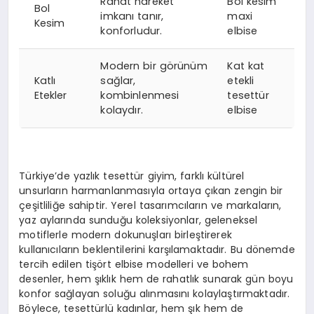
Rahat hareket
Bol kesim
Bol
imkanı tanır,
maxi
Kesim
konforludur.
elbise
Modern bir görünüm
Kat kat
Katlı
sağlar,
etekli
Etekler
kombinlenmesi
tesettür
kolaydır.
elbise
Türkiye’de yazlık tesettür giyim, farklı kültürel
unsurların harmanlanmasıyla ortaya çıkan zengin bir
çeşitliliğe sahiptir. Yerel tasarımcıların ve markaların,
yaz aylarında sunduğu koleksiyonlar, geleneksel
motiflerle modern dokunuşları birleştirerek
kullanıcıların beklentilerini karşılamaktadır. Bu dönemde
tercih edilen tişört elbise modelleri ve bohem
desenler, hem şıklık hem de rahatlık sunarak gün boyu
konfor sağlayan soluğu alınmasını kolaylaştırmaktadır.
Böylece, tesettürlü kadınlar, hem şık hem de