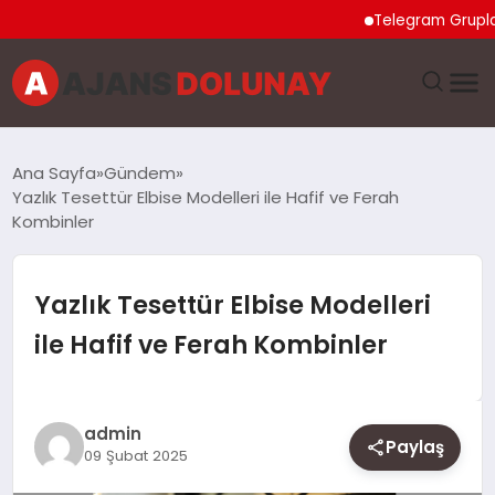
Telegram Grupları Nasıl
DÜNYA
Ana Sayfa
Gündem
Yazlık Tesettür Elbise Modelleri ile Hafif ve Ferah
EĞITIM
Kombinler
EKONOMI
Yazlık Tesettür Elbise Modelleri
GENEL
ile Hafif ve Ferah Kombinler
GÜNCEL
admin
MAGAZIN
Paylaş
09 Şubat 2025