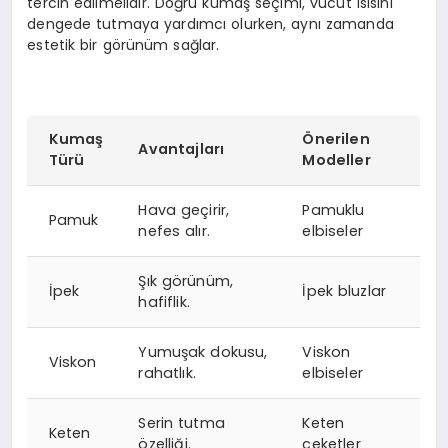
tercih edilmelidir. Doğru kumaş seçimi, vücut ısısını
dengede tutmaya yardımcı olurken, aynı zamanda
estetik bir görünüm sağlar.
Kumaş
Önerilen
Avantajları
Türü
Modeller
Hava geçirir,
Pamuklu
Pamuk
nefes alır.
elbiseler
Şık görünüm,
İpek
İpek bluzlar
hafiflik.
Yumuşak dokusu,
Viskon
Viskon
rahatlık.
elbiseler
Serin tutma
Keten
Keten
özelliği.
ceketler