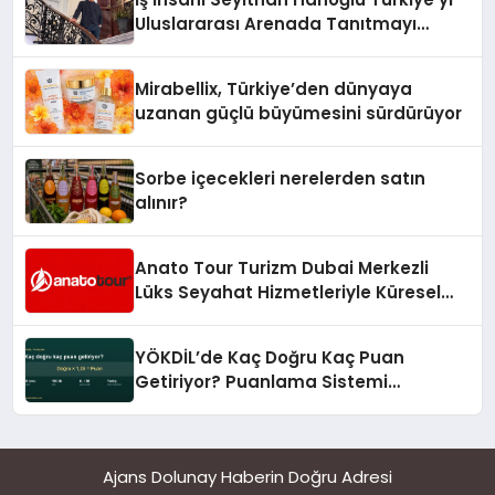
Uluslararası Arenada Tanıtmayı
Hedefliyor
Mirabellix, Türkiye’den dünyaya
uzanan güçlü büyümesini sürdürüyor
Sorbe içecekleri nerelerden satın
alınır?
Anato Tour Turizm Dubai Merkezli
Lüks Seyahat Hizmetleriyle Küresel
Turizmde Öne Çıkıyor
YÖKDİL’de Kaç Doğru Kaç Puan
Getiriyor? Puanlama Sistemi
Sadeleşti
Ajans Dolunay Haberin Doğru Adresi