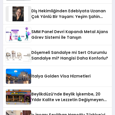
Diş Hekimliğinden Edebiyata Uzanan
Çok Yönlü Bir Yaşam: Yeşim Şahin
Yaman
SMM Panel Devri Kapandı Metal Ajans
Görev Sistemi İle Tanışın
Döşemeli Sandalye mi Sert Oturumlu
Sandalye mi? Hangisi Daha Konforlu?
İtalya Golden Visa Hizmetleri
Beylikdüzü’nde Beylik İşkembe, 20
Yıldır Kalite ve Lezzetin Değişmeyen
Adresi
İş İnsanı Seyithan Hanoğlu Türkiye’yi