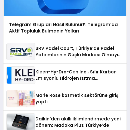
Telegram Grupları Nasıl Bulunur?: Telegram’da
Aktif Topluluk Bulmanın Yolları
SRV Padel Court, Türkiye’de Padel
Yatırımlarının Güçlü Markası Olmayı
Sürdürüyor
Kleen-Hy-Dro-Gen Inc., Sıfır Karbon
Emisyonlu Hidrojen Isıtma
Teknolojisinde ISO ve TSSA
Düzenleyici Onaylarını Aldı
Marie Rose kozmetik sektörüne giriş
yaptı
Daikin’den akıllı iklimlendirmede yeni
dönem: Madoka Plus Türkiye’de