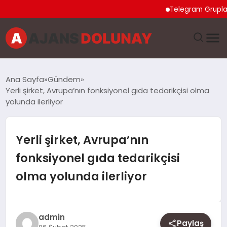
Telegram Grupları Nasıl
DÜNYA
Ana Sayfa
Gündem
Yerli şirket, Avrupa’nın fonksiyonel gıda tedarikçisi olma
EĞITIM
yolunda ilerliyor
EKONOMI
Yerli şirket, Avrupa’nın
GENEL
fonksiyonel gıda tedarikçisi
olma yolunda ilerliyor
GÜNCEL
MAGAZIN
admin
Paylaş