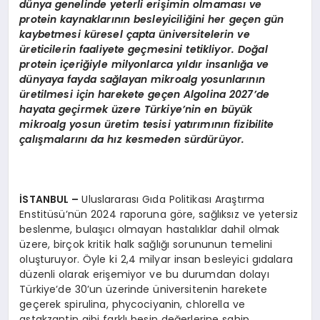
dünya genelinde yeterli erişimin olmaması ve
protein kaynaklarının besleyiciliğini her geçen gün
kaybetmesi küresel çapta üniversitelerin ve
üreticilerin faaliyete geçmesini tetikliyor. Doğal
protein içeriğiyle milyonlarca yıldır insanlığa ve
dünyaya fayda sağlayan mikroalg yosunlarının
üretilmesi için harekete geçen Algolina 2027’de
hayata geçirmek üzere Türkiye’nin en büyük
mikroalg yosun üretim tesisi yatırımının fizibilite
çalışmalarını da hız kesmeden sürdürüyor.
İSTANBUL
–
Uluslararası Gıda Politikası Araştırma
Enstitüsü’nün 2024 raporuna göre, sağlıksız ve yetersiz
beslenme, bulaşıcı olmayan hastalıklar dahil olmak
üzere, birçok kritik halk sağlığı sorununun temelini
oluşturuyor. Öyle ki 2,4 milyar insan besleyici gıdalara
düzenli olarak erişemiyor ve bu durumdan dolayı
Türkiye’de 30’un üzerinde üniversitenin harekete
geçerek spirulina, phycociyanin, chlorella ve
astakzantin gibi farklı besin değerlerine sahip