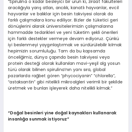
“Spirulina o kadar besleyici bir ürün ki, ziraat fakülteleri
aracılığıyla yarış atları, arıcılık, kanatlı hayvanlar, evcil
hayvanlar ve balıklar için besin takviyesi olarak da
farklı çalışmalara konu ediliyor. Bizler de tüketici geri
dönüşlerini alarak üniversitelerimizin çalışmalarına
hammadde tedarikleri ve yeni tüketim şekli önerileri
için farklı destekler vermeye devam ediyoruz. Çünkü
iyi beslenmeyi yaygınlaştırmak ve sürdürülebilir kılmak
hepimizin sorumluluğu. Tam da bu kapsamda
önceliğimiz, dünya çapında besin takviyesi veya
protein desteği olarak kullanılan mavi-yeşil alg yosun
türü olarak bilinen spirulina’nın yanı sıra, global
pazarlarda rağbet gören “phycociyanin” “chlorella”,
“astaksantin” gibi nitelikli mikroalgleri verimli bir şekilde
üretmek ve bunları işleyerek daha nitelikli kılmak.”
“Doğal besinleri yine doğal kaynakları kullanarak
insanlığa sunmak istiyoruz”