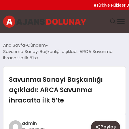
Türkiye Nükleer Bilim Ol
DÜNYA
Ana Sayfa
Gündem
Savunma Sanayi Başkanlığı açıkladı: ARCA Savunma
EĞITIM
ihracatta ilk 5’te
EKONOMI
Savunma Sanayi Başkanlığı
GENEL
açıkladı: ARCA Savunma
ihracatta ilk 5’te
GÜNCEL
MAGAZIN
admin
Paylaş