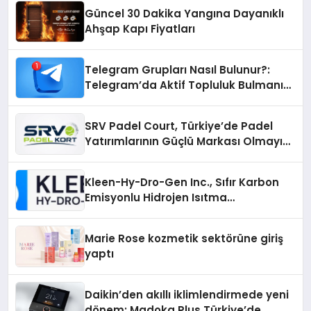
Güncel 30 Dakika Yangına Dayanıklı
Ahşap Kapı Fiyatları
Telegram Grupları Nasıl Bulunur?:
Telegram’da Aktif Topluluk Bulmanın
Yolları
SRV Padel Court, Türkiye’de Padel
Yatırımlarının Güçlü Markası Olmayı
Sürdürüyor
Kleen-Hy-Dro-Gen Inc., Sıfır Karbon
Emisyonlu Hidrojen Isıtma
Teknolojisinde ISO ve TSSA
Düzenleyici Onaylarını Aldı
Marie Rose kozmetik sektörüne giriş
yaptı
Daikin’den akıllı iklimlendirmede yeni
dönem: Madoka Plus Türkiye’de