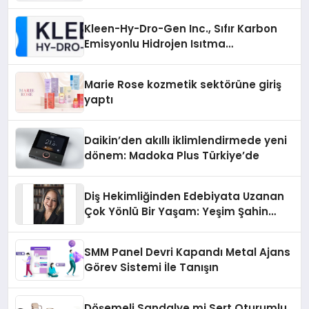
Sürdürüyor
Kleen-Hy-Dro-Gen Inc., Sıfır Karbon
Emisyonlu Hidrojen Isıtma
Teknolojisinde ISO ve TSSA
Düzenleyici Onaylarını Aldı
Marie Rose kozmetik sektörüne giriş
yaptı
Daikin’den akıllı iklimlendirmede yeni
dönem: Madoka Plus Türkiye’de
Diş Hekimliğinden Edebiyata Uzanan
Çok Yönlü Bir Yaşam: Yeşim Şahin
Yaman
SMM Panel Devri Kapandı Metal Ajans
Görev Sistemi İle Tanışın
Döşemeli Sandalye mi Sert Oturumlu