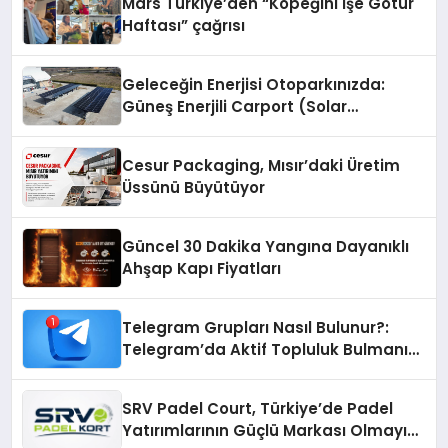
Mars Türkiye’den “Köpeğini İşe Götür
Haftası” çağrısı
Geleceğin Enerjisi Otoparkınızda:
Güneş Enerjili Carport (Solar
Otopark) Nedir?
Cesur Packaging, Mısır’daki Üretim
Üssünü Büyütüyor
Güncel 30 Dakika Yangına Dayanıklı
Ahşap Kapı Fiyatları
Telegram Grupları Nasıl Bulunur?:
Telegram’da Aktif Topluluk Bulmanın
Yolları
SRV Padel Court, Türkiye’de Padel
Yatırımlarının Güçlü Markası Olmayı