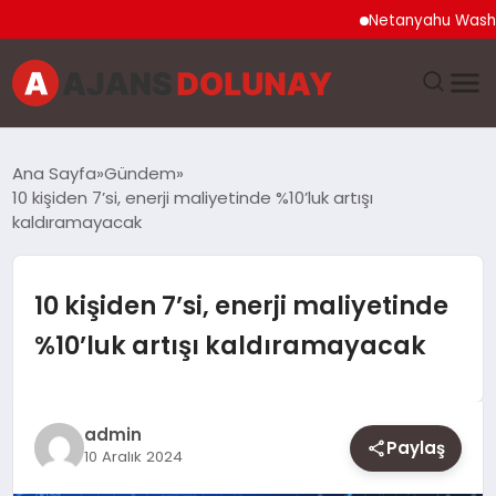
Netanyahu Washington 
DÜNYA
Ana Sayfa
Gündem
10 kişiden 7’si, enerji maliyetinde %10’luk artışı
EĞITIM
kaldıramayacak
EKONOMI
10 kişiden 7’si, enerji maliyetinde
GENEL
%10’luk artışı kaldıramayacak
GÜNCEL
admin
MAGAZIN
Paylaş
10 Aralık 2024