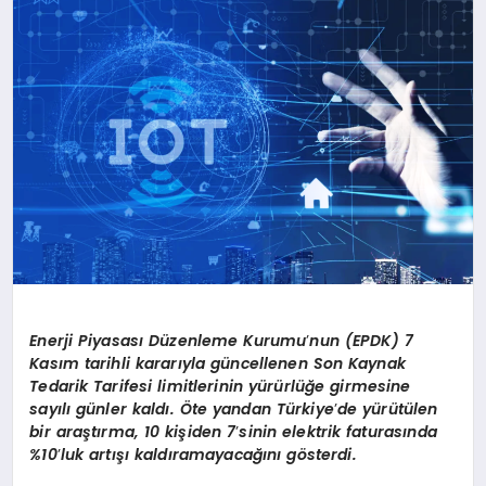
SAĞLIK
SIYASET
SPOR
YAŞAM
Enerji Piyasası Düzenleme Kurumu
’
nun (EPDK) 7
Kasım tarihli kararıyla güncellenen Son Kaynak
Tedarik Tarifesi limitlerinin yürürlüğe girmesine
sayılı günler kaldı. Öte yandan Türkiye
’
de yürütülen
bir araştırma, 10 kişiden 7
’
sinin elektrik faturasında
%10
’
luk artışı kaldıramayacağını g
ö
sterdi.