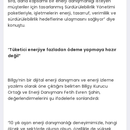
sıra, daha kapsamlı bir enerji danışmanlığı isteyen
müşteriler için tasarlanmış Sürdürülebilirlik Yönetimi
paketleriyle, işletmelerin enerji, tasarruf, verimlilik ve
sürdürülebilirlik hedeflerine ulaşmasını sağlıyor” diye
konuştu.
“
Tüketici enerjiye fazladan
ö
deme yapmaya hazır
değil”
Billgy’nin bir dijital enerji danışmanı ve enerji izleme
yazılımı olarak öne çıktığını belirten Billgy Kurucu
Ortağı ve Enerji Danışmanı Fetih Evren Şahin,
değerlendirmelerini şu ifadelerle sonlandırdı:
“10 yılı aşan enerji danışmanlığı deneyimimizle, hangi
ölçek ve sektörde olursa olsun, özellikle de yüksek