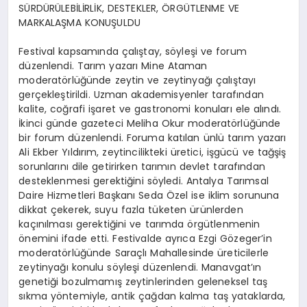
SÜRDÜRÜLEBİLİRLİK, DESTEKLER, ÖRGÜTLENME VE
MARKALAŞMA KONUŞULDU
Festival kapsamında çalıştay, söyleşi ve forum
düzenlendi. Tarım yazarı Mine Ataman
moderatörlüğünde zeytin ve zeytinyağı çalıştayı
gerçekleştirildi. Uzman akademisyenler tarafından
kalite, coğrafi işaret ve gastronomi konuları ele alındı.
İkinci günde gazeteci Meliha Okur moderatörlüğünde
bir forum düzenlendi. Foruma katılan ünlü tarım yazarı
Ali Ekber Yıldırım, zeytincilikteki üretici, işgücü ve tağşiş
sorunlarını dile getirirken tarımın devlet tarafından
desteklenmesi gerektiğini söyledi. Antalya Tarımsal
Daire Hizmetleri Başkanı Seda Özel ise iklim sorununa
dikkat çekerek, suyu fazla tüketen ürünlerden
kaçınılması gerektiğini ve tarımda örgütlenmenin
önemini ifade etti. Festivalde ayrıca Ezgi Gözeger’in
moderatörlüğünde Saraçlı Mahallesinde üreticilerle
zeytinyağı konulu söyleşi düzenlendi. Manavgat’ın
genetiği bozulmamış zeytinlerinden geleneksel taş
sıkma yöntemiyle, antik çağdan kalma taş yataklarda,