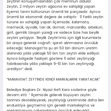
zeytinin konuşulmasından çok memnun oldular.
Zeytin, 2 milyon zeytin ağacına ev sahipliği yapan
ilçemiz tarım kültürünün önemli bir parçasıdır. Ayrıca
önemli bir ekonomik değere de sahiptir. 11 Farklı zeytin
türüne ev sahipliği yapan ilçemizde; kalamata,
memecik, ayvalık, tarı ak, domat, manzanilla, arbekün,
girit, gemlik tavşan yüreği ve sadece bize has beylik
zeytini yetişiyor. ‘Beylik Zeytin’imiz için ilgili kurumlarla
bir araya gelerek coğrafi işaret alınmasına öncülük
edeceğiz. Manavgat’ta şu an 50 bin dönüm üretim
alanında yılda yaklaşık 50 bin ton zeytin elde ediliyor.
Ayrıca bölgede faaliyet göstere 11 adet zeytinyağı
fabrikasında yılda yaklaşık 9-10 bin ton zeytinyağı
üretiliyor” dedi.
“MANAVGAT ZEYTİNDE KENDİ MARKALARINI YARATACAK”
Belediye Başkanı Dr. Niyazi Nefi Kara sözlerine şöyle
devam etti: “ İlçemizde giderek büyüyen zeytin
tarımını destekleyerek, zeytinyağı üretiminde daha ileri
endüstriye geçmemiz için gerekli markalaşma ve
mekanizasyon çalışmalarına öncülük edeceğiz.