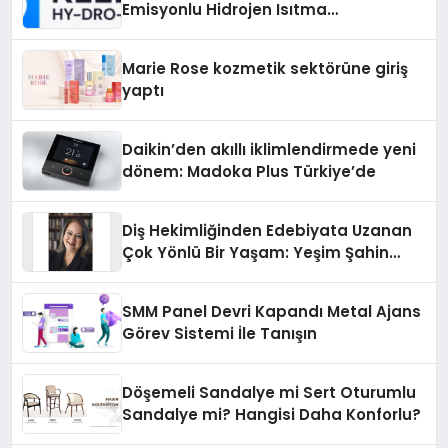
Emisyonlu Hidrojen Isıtma
Teknolojisinde ISO ve TSSA
Düzenleyici Onaylarını Aldı
Marie Rose kozmetik sektörüne giriş
yaptı
Daikin’den akıllı iklimlendirmede yeni
dönem: Madoka Plus Türkiye’de
Diş Hekimliğinden Edebiyata Uzanan
Çok Yönlü Bir Yaşam: Yeşim Şahin
Yaman
SMM Panel Devri Kapandı Metal Ajans
Görev Sistemi İle Tanışın
Döşemeli Sandalye mi Sert Oturumlu
Sandalye mi? Hangisi Daha Konforlu?