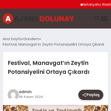
Netanyahu Washington 
DÜNYA
Ana Sayfa
Gündem
Festival, Manavgat’ın Zeytin Potansiyelini Ortaya Çıkardı
EĞITIM
EKONOMI
Festival, Manavgat’ın Zeytin
Potansiyelini Ortaya Çıkardı
GENEL
GÜNCEL
admin
Paylaş
06 Kasım 2024
MAGAZIN