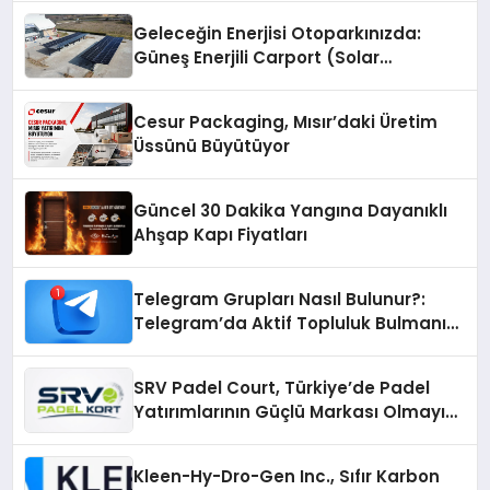
Geleceğin Enerjisi Otoparkınızda:
Güneş Enerjili Carport (Solar
Otopark) Nedir?
Cesur Packaging, Mısır’daki Üretim
Üssünü Büyütüyor
Güncel 30 Dakika Yangına Dayanıklı
Ahşap Kapı Fiyatları
Telegram Grupları Nasıl Bulunur?:
Telegram’da Aktif Topluluk Bulmanın
Yolları
SRV Padel Court, Türkiye’de Padel
Yatırımlarının Güçlü Markası Olmayı
Sürdürüyor
Kleen-Hy-Dro-Gen Inc., Sıfır Karbon