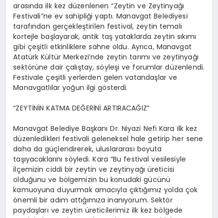
arasında ilk kez düzenlenen “Zeytin ve Zeytinyağı
Festivali”ne ev sahipliği yaptı. Manavgat Belediyesi
tarafından gerçekleştirilen festival, zeytin temalı
kortejle başlayarak, antik taş yataklarda zeytin sıkımı
gibi çeşitli etkinliklere sahne oldu. Ayrıca, Manavgat
Atatürk Kültür Merkezi’nde zeytin tarımı ve zeytinyağı
sektörüne dair çalıştay, söyleşi ve forumlar düzenlendi.
Festivale çeşitli yerlerden gelen vatandaşlar ve
Manavgatlılar yoğun ilgi gösterdi.
“ZEYTİNİN KATMA DEĞERİNİ ARTIRACAĞIZ”
Manavgat Belediye Başkanı Dr. Niyazi Nefi Kara ilk kez
düzenledikleri festivali geleneksel hale getirip her sene
daha da güçlendirerek, uluslararası boyuta
taşıyacaklarını söyledi. Kara “Bu festival vesilesiyle
ilçemizin ciddi bir zeytin ve zeytinyağı üreticisi
olduğunu ve bölgemizin bu konudaki gücünü
kamuoyuna duyurmak amacıyla çıktığımız yolda çok
önemli bir adım attığımıza inanıyorum. Sektör
paydaşları ve zeytin üreticilerimiz ilk kez bölgede