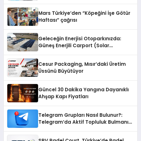
Mars Türkiye’den “Köpeğini İşe Götür
Haftası” çağrısı
Geleceğin Enerjisi Otoparkınızda:
Güneş Enerjili Carport (Solar
Otopark) Nedir?
Cesur Packaging, Mısır’daki Üretim
Üssünü Büyütüyor
Güncel 30 Dakika Yangına Dayanıklı
Ahşap Kapı Fiyatları
Telegram Grupları Nasıl Bulunur?:
Telegram’da Aktif Topluluk Bulmanın
Yolları
SRV Padel Court, Türkiye’de Padel