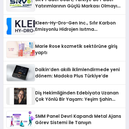
Yatırımlarının Güçlü Markası Olmayı
Sürdürüyor
Kleen-Hy-Dro-Gen Inc., Sıfır Karbon
Emisyonlu Hidrojen Isıtma
Teknolojisinde ISO ve TSSA
Düzenleyici Onaylarını Aldı
Marie Rose kozmetik sektörüne giriş
yaptı
Daikin’den akıllı iklimlendirmede yeni
dönem: Madoka Plus Türkiye’de
Diş Hekimliğinden Edebiyata Uzanan
Çok Yönlü Bir Yaşam: Yeşim Şahin
Yaman
SMM Panel Devri Kapandı Metal Ajans
Görev Sistemi İle Tanışın