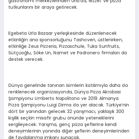
gastronomi merkezlerinden Urla’da, lezzet ve pizza
tutkunlarını bir araya getirecek.
Egebeta Urla Bazaar yerleşkesinde düzenlenecek
etkinliğin ana sponsorluğunu Tashoven, üstlenirken,
etkinliğe Zeus Pizzeria, Pizzaschule, Tuka Sunfruits,
Sütçüoğlu, Söke Un, Namet ve Padronero firmaları da
destek verecek.
Dünya genelinde tanınan isimlerin katılımıyla daha da
renklenecek organizasyonda, Dünya Pizza Akrobasi
Şampiyonu Umberto Napolitano ve 2019 Almanya
Pizza Şampiyonu Luigi Dirma da yer alacak. Türkiye’nin
dört bir yanından gelecek 32 yarışmacı, yaklaşık 300
kişilik seçkin misafir grubu önünde yeteneklerini
sergileyecek. Yarışma, genç pizza şeflerine kendi
deneyimlerinin yanında diğer şeflerin deneyimlerinden
de faydalanma imkanı sunacak.