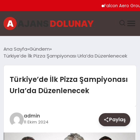
Falcon Aero Group, Küre
DÜNYA
Ana Sayfa
Gündem
Türkiye’de İlk Pizza Şampiyonası Urla’da Düzenlenecek
EĞITIM
EKONOMI
Türkiye’de İlk Pizza Şampiyonası
Urla’da Düzenlenecek
GENEL
GÜNCEL
admin
Paylaş
11 Ekim 2024
MAGAZIN