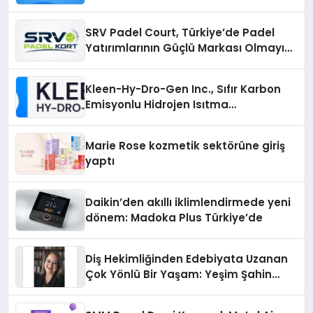
Yolları
SRV Padel Court, Türkiye’de Padel
Yatırımlarının Güçlü Markası Olmayı
Sürdürüyor
Kleen-Hy-Dro-Gen Inc., Sıfır Karbon
Emisyonlu Hidrojen Isıtma
Teknolojisinde ISO ve TSSA
Düzenleyici Onaylarını Aldı
Marie Rose kozmetik sektörüne giriş
yaptı
Daikin’den akıllı iklimlendirmede yeni
dönem: Madoka Plus Türkiye’de
Diş Hekimliğinden Edebiyata Uzanan
Çok Yönlü Bir Yaşam: Yeşim Şahin
Yaman