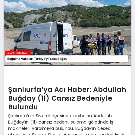
SAĞLIK
SIYASET
SPOR
YAŞAM
Şanlıurfa’ya Acı Haber: Abdullah
Buğday (11) Cansız Bedeniyle
Bulundu
Şanlıurfa’nın Siverek ilçesinde kaybolan Abdullah
Buğday’ın (11) cansız bedeni, sulama göletinde iş
makineleri yardımıyla bulundu. Buğday’ın cesedi,
otopsi için Siverek Devlet Hastanesi morguna kaldırıldı.