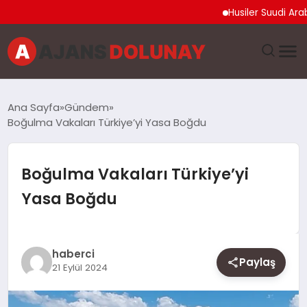
Husiler Suudi Arabistan
DÜNYA
Ana Sayfa
Gündem
Boğulma Vakaları Türkiye’yi Yasa Boğdu
EĞITIM
EKONOMI
Boğulma Vakaları Türkiye’yi
Yasa Boğdu
GENEL
GÜNCEL
haberci
Paylaş
21 Eylül 2024
MAGAZIN