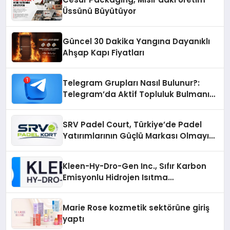
Üssünü Büyütüyor
Güncel 30 Dakika Yangına Dayanıklı
Ahşap Kapı Fiyatları
Telegram Grupları Nasıl Bulunur?:
Telegram’da Aktif Topluluk Bulmanın
Yolları
SRV Padel Court, Türkiye’de Padel
Yatırımlarının Güçlü Markası Olmayı
Sürdürüyor
Kleen-Hy-Dro-Gen Inc., Sıfır Karbon
Emisyonlu Hidrojen Isıtma
Teknolojisinde ISO ve TSSA
Düzenleyici Onaylarını Aldı
Marie Rose kozmetik sektörüne giriş
yaptı