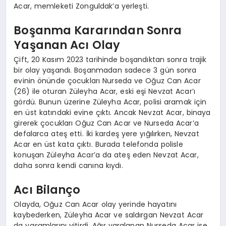
Acar, memleketi Zonguldak’a yerleşti.
Boşanma Kararından Sonra
Yaşanan Acı Olay
Çift, 20 Kasım 2023 tarihinde boşandıktan sonra trajik
bir olay yaşandı. Boşanmadan sadece 3 gün sonra
evinin önünde çocukları Nurseda ve Oğuz Can Acar
(26) ile oturan Züleyha Acar, eski eşi Nevzat Acar’ı
gördü. Bunun üzerine Züleyha Acar, polisi aramak için
en üst katındaki evine çıktı. Ancak Nevzat Acar, binaya
girerek çocukları Oğuz Can Acar ve Nurseda Acar’a
defalarca ateş etti. İki kardeş yere yığılırken, Nevzat
Acar en üst kata çıktı. Burada telefonda polisle
konuşan Züleyha Acar’a da ateş eden Nevzat Acar,
daha sonra kendi canına kıydı.
Acı Bilanço
Olayda, Oğuz Can Acar olay yerinde hayatını
kaybederken, Züleyha Acar ve saldırgan Nevzat Acar
da yaşamlarını yitirdi. Ağır yaralanan Nurseda Acar ise