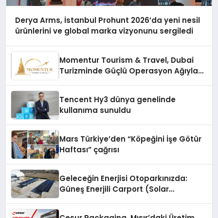
Derya Arms, İstanbul Prohunt 2026’da yeni nesil
ürünlerini ve global marka vizyonunu sergiledi
Momentur Tourism & Travel, Dubai
Turizminde Güçlü Operasyon Ağıyla
Fark Yaratıyor
Tencent Hy3 dünya genelinde
kullanıma sunuldu
Mars Türkiye’den “Köpeğini İşe Götür
Haftası” çağrısı
Geleceğin Enerjisi Otoparkınızda:
Güneş Enerjili Carport (Solar
Otopark) Nedir?
Cesur Packaging, Mısır’daki Üretim