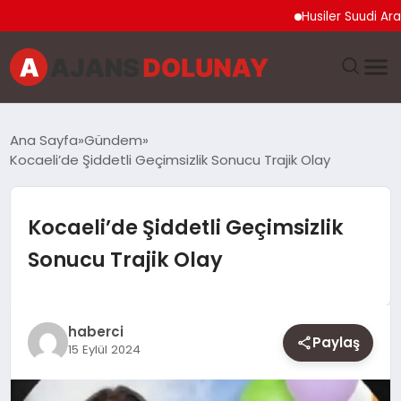
Husiler Suudi Arabista
DÜNYA
Ana Sayfa
Gündem
Kocaeli’de Şiddetli Geçimsizlik Sonucu Trajik Olay
EĞITIM
EKONOMI
Kocaeli’de Şiddetli Geçimsizlik
Sonucu Trajik Olay
GENEL
GÜNCEL
haberci
Paylaş
15 Eylül 2024
MAGAZIN