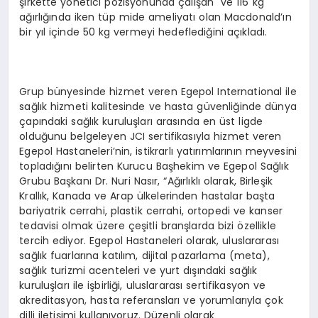
şirkette yönetici pozisyonunda çalışan ve 116 kg
ağırlığında iken tüp mide ameliyatı olan Macdonald’ın
bir yıl içinde 50 kg vermeyi hedeflediğini açıkladı.
Grup bünyesinde hizmet veren Egepol International ile
sağlık hizmeti kalitesinde ve hasta güvenliğinde dünya
çapındaki sağlık kuruluşları arasında en üst ligde
olduğunu belgeleyen JCI sertifikasıyla hizmet veren
Egepol Hastaneleri’nin, istikrarlı yatırımlarının meyvesini
topladığını belirten Kurucu Başhekim ve Egepol Sağlık
Grubu Başkanı Dr. Nuri Nasır, “Ağırlıklı olarak, Birleşik
Krallık, Kanada ve Arap ülkelerinden hastalar başta
bariyatrik cerrahi, plastik cerrahi, ortopedi ve kanser
tedavisi olmak üzere çeşitli branşlarda bizi özellikle
tercih ediyor. Egepol Hastaneleri olarak, uluslararası
sağlık fuarlarına katılım, dijital pazarlama (meta),
sağlık turizmi acenteleri ve yurt dışındaki sağlık
kuruluşları ile işbirliği, uluslararası sertifikasyon ve
akreditasyon, hasta referansları ve yorumlarıyla çok
dilli iletişimi kullanıyoruz. Düzenli olarak