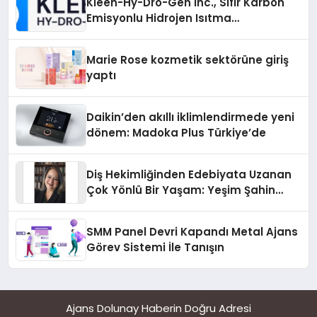
Kleen-Hy-Dro-Gen Inc., Sıfır Karbon
Emisyonlu Hidrojen Isıtma
Teknolojisinde ISO ve TSSA
Düzenleyici Onaylarını Aldı
Marie Rose kozmetik sektörüne giriş
yaptı
Daikin’den akıllı iklimlendirmede yeni
dönem: Madoka Plus Türkiye’de
Diş Hekimliğinden Edebiyata Uzanan
Çok Yönlü Bir Yaşam: Yeşim Şahin
Yaman
SMM Panel Devri Kapandı Metal Ajans
Görev Sistemi İle Tanışın
Ajans Dolunay Haberin Doğru Adresi