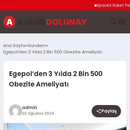
SpaceX Roket Parçası A
DÜNYA
Ana Sayfa
Gündem
Egepol’den 3 Yılda 2 Bin 500 Obezite Ameliyatı
EĞITIM
EKONOMI
Egepol’den 3 Yılda 2 Bin 500
Obezite Ameliyatı
GENEL
GÜNCEL
admin
Paylaş
02 Ağustos 2024
MAGAZIN