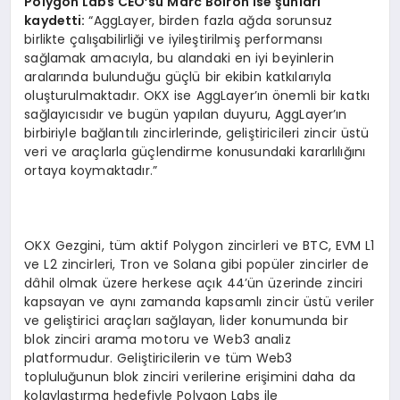
Polygon Labs CEO
’
su Marc Boiron ise şunları
kaydetti:
“AggLayer, birden fazla ağda sorunsuz
birlikte çalışabilirliği ve iyileştirilmiş performansı
sağlamak amacıyla, bu alandaki en iyi beyinlerin
aralarında bulunduğu güçlü bir ekibin katkılarıyla
oluşturulmaktadır. OKX ise AggLayer’ın önemli bir katkı
sağlayıcısıdır ve bugün yapılan duyuru, AggLayer’ın
birbiriyle bağlantılı zincirlerinde, geliştiricileri zincir üstü
veri ve araçlarla güçlendirme konusundaki kararlılığını
ortaya koymaktadır.”
OKX Gezgini, tüm aktif Polygon zincirleri ve BTC, EVM L1
ve L2 zincirleri, Tron ve Solana gibi popüler zincirler de
dâhil olmak üzere herkese açık 44’ün üzerinde zinciri
kapsayan ve aynı zamanda kapsamlı zincir üstü veriler
ve geliştirici araçları sağlayan, lider konumunda bir
blok zinciri arama motoru ve Web3 analiz
platformudur. Geliştiricilerin ve tüm Web3
topluluğunun blok zinciri verilerine erişimini daha da
kolaylaştırma hedefiyle Polygon Labs ile