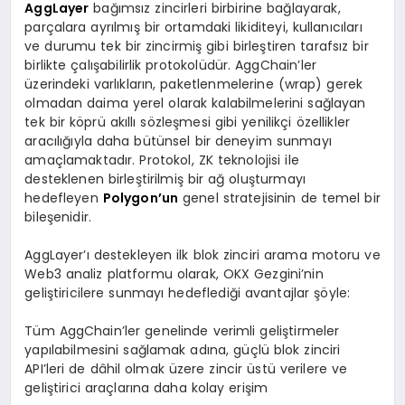
AggLayer
bağımsız zincirleri birbirine bağlayarak,
parçalara ayrılmış bir ortamdaki likiditeyi, kullanıcıları
ve durumu tek bir zincirmiş gibi birleştiren tarafsız bir
birlikte çalışabilirlik protokolüdür. AggChain’ler
üzerindeki varlıkların, paketlenmelerine (wrap) gerek
olmadan daima yerel olarak kalabilmelerini sağlayan
tek bir köprü akıllı sözleşmesi gibi yenilikçi özellikler
aracılığıyla daha bütünsel bir deneyim sunmayı
amaçlamaktadır. Protokol, ZK teknolojisi ile
desteklenen birleştirilmiş bir ağ oluşturmayı
hedefleyen
Polygon’un
genel stratejisinin de temel bir
bileşenidir.
AggLayer’ı destekleyen ilk blok zinciri arama motoru ve
Web3 analiz platformu olarak, OKX Gezgini’nin
geliştiricilere sunmayı hedeflediği avantajlar şöyle:
Tüm AggChain’ler genelinde verimli geliştirmeler
yapılabilmesini sağlamak adına, güçlü blok zinciri
API’leri de dâhil olmak üzere zincir üstü verilere ve
geliştirici araçlarına daha kolay erişim