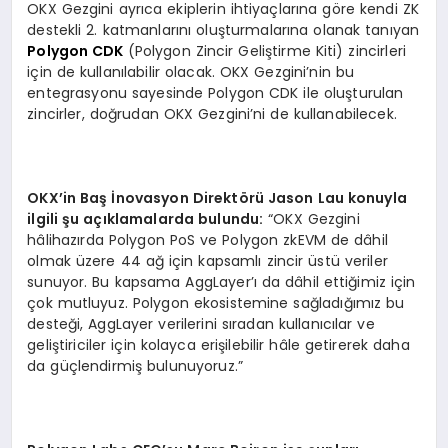
OKX Gezgini ayrıca ekiplerin ihtiyaçlarına göre kendi ZK
destekli 2. katmanlarını oluşturmalarına olanak tanıyan
Polygon CDK
(Polygon Zincir Geliştirme Kiti) zincirleri
için de kullanılabilir olacak. OKX Gezgini’nin bu
entegrasyonu sayesinde Polygon CDK ile oluşturulan
zincirler, doğrudan OKX Gezgini’ni de kullanabilecek.
OKX
’
in Ba
ş İnovasyon Direkt
ö
rü Jason Lau konuyla
ilgili şu açıklamalarda bulundu:
“OKX Gezgini
hâlihazırda Polygon PoS ve Polygon zkEVM de dâhil
olmak üzere 44 ağ için kapsamlı zincir üstü veriler
sunuyor. Bu kapsama AggLayer’ı da dâhil ettiğimiz için
çok mutluyuz. Polygon ekosistemine sağladığımız bu
desteği, AggLayer verilerini sıradan kullanıcılar ve
geliştiriciler için kolayca erişilebilir hâle getirerek daha
da güçlendirmiş bulunuyoruz.”