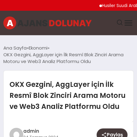
Husiler Suudi Arabistan
DÜNYA
Ana Sayfa
Ekonomi
OKX Gezgini, AggLayer için İlk Resmî Blok Zinciri Arama
EĞITIM
Motoru ve Web3 Analiz Platformu Oldu
EKONOMI
OKX Gezgini, AggLayer için İlk
GENEL
Resmî Blok Zinciri Arama Motoru
ve Web3 Analiz Platformu Oldu
GÜNCEL
MAGAZIN
admin
Paylaş