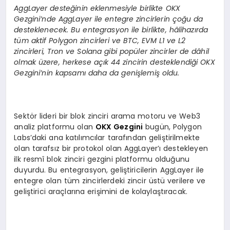
AggLayer deste
ğinin eklenmesiyle birlikte OKX
Gezgini
’
nde AggLayer ile entegre zincirlerin çoğu da
desteklenecek. Bu entegrasyon ile birlikte, hâlihazırda
tüm aktif Polygon zincirleri ve BTC, EVM L1 ve L2
zincirleri, Tron ve Solana gibi popüler zincirler de dâhil
olmak üzere, herkese açık 44 zincirin desteklendiği OKX
Gezgini
’
nin kapsamı daha da genişlemiş oldu.
Sektör lideri bir blok zinciri arama motoru ve Web3
analiz platformu olan
OKX Gezgini
bugün, Polygon
Labs’daki ana katılımcılar tarafından geliştirilmekte
olan tarafsız bir protokol olan AggLayer’ı destekleyen
ilk resmî blok zinciri gezgini platformu olduğunu
duyurdu. Bu entegrasyon, geliştiricilerin AggLayer ile
entegre olan tüm zincirlerdeki zincir üstü verilere ve
geliştirici araçlarına erişimini de kolaylaştıracak.