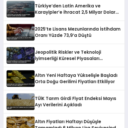
Türkiye’den Latin Amerika ve
Karayipler’e İhracat 2,5 Milyar Dolara
Ulaştı
2025’te Lisans Mezunlarında İstihdam
Oranı Yüzde 73,9’a Düştü
Jeopolitik Riskler ve Teknoloji
İyimserliği Küresel Piyasaları
Şekillendiriyor
Altın Yeni Haftaya Yükselişle Başladı
Orta Doğu Gerilimi Fiyatları Etkiliyor
TÜİK Tarım Girdi Fiyat Endeksi Mayıs
Ayı Verilerini Açıkladı
Altın Fiyatları Haftayı Düşüşle
Tamamladı 6 Milyon Lira Seviyesinde