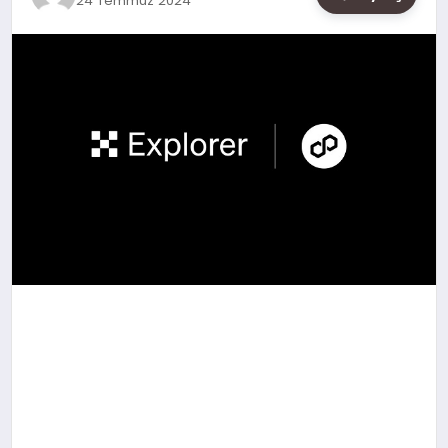
24 Temmuz 2024
SAĞLIK
SIYASET
SPOR
YAŞAM