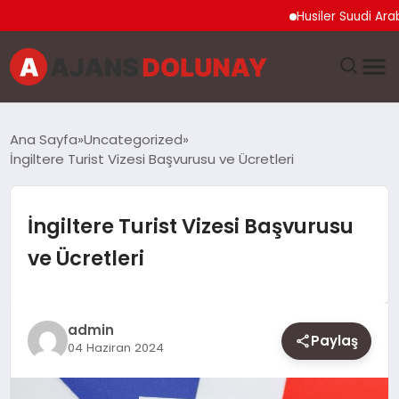
Husiler Suudi Arabis
DÜNYA
Ana Sayfa
Uncategorized
İngiltere Turist Vizesi Başvurusu ve Ücretleri
EĞITIM
EKONOMI
İngiltere Turist Vizesi Başvurusu
ve Ücretleri
GENEL
GÜNCEL
admin
Paylaş
04 Haziran 2024
MAGAZIN