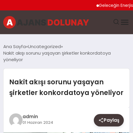
Geleceğin Enerjisi O
DÜNYA
Ana Sayfa
Uncategorized
Nakit akışı sorunu yaşayan şirketler konkordatoya
EĞITIM
yöneliyor
EKONOMI
Nakit akışı sorunu yaşayan
GENEL
şirketler konkordatoya yöneliyor
GÜNCEL
admin
MAGAZIN
Paylaş
01 Haziran 2024