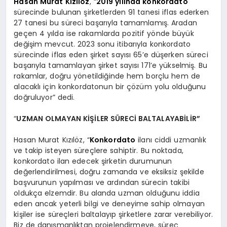
Hasan Murat Kızılöz
, “
2019 yılında konkordato
sürecinde bulunan şirketlerden 91 tanesi iflas ederken
27 tanesi bu süreci başarıyla tamamlamış. Aradan
geçen 4 yılda ise rakamlarda pozitif yönde büyük
değişim mevcut. 2023 sonu itibarıyla konkordato
sürecinde iflas eden şirket sayısı 65’e düşerken süreci
başarıyla tamamlayan şirket sayısı 171’e yükselmiş. Bu
rakamlar, doğru yönetildiğinde hem borçlu hem de
alacaklı için konkordatonun bir çözüm yolu olduğunu
doğruluyor” dedi.
“
UZMAN OLMAYAN KİŞİLER SÜRECİ BALTALAYABİLİR”
Hasan Murat Kızılöz, “
Konkordato
ilanı ciddi uzmanlık
ve takip isteyen süreçlere sahiptir. Bu noktada,
konkordato ilan edecek şirketin durumunun
değerlendirilmesi, doğru zamanda ve eksiksiz şekilde
başvurunun yapılması ve ardından sürecin takibi
oldukça elzemdir. Bu alanda uzman olduğunu iddia
eden ancak yeterli bilgi ve deneyime sahip olmayan
kişiler ise süreçleri baltalayıp şirketlere zarar verebiliyor.
Biz de danışmanlıktan projelendirmeye, süreç