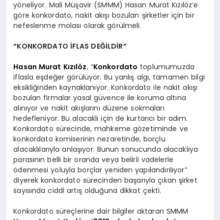
yöneliyor. Mali Müşavir (SMMM) Hasan Murat Kızılöz’e
göre konkordato, nakit akışı bozulan şirketler için bir
nefeslenme molası olarak görülmeli.
“KONKORDATO İFLAS DEĞİLDİR”
Hasan Murat Kızılöz
, “
Konkordato
toplumumuzda
iflasla eşdeğer görülüyor. Bu yanlış algı, tamamen bilgi
eksikliğinden kaynaklanıyor. Konkordato ile nakit akışı
bozulan firmalar yasal güvence ile koruma altına
alınıyor ve nakit akışlarını düzene sokmaları
hedefleniyor. Bu alacaklı için de kurtarıcı bir adım.
Konkordato sürecinde, mahkeme gözetiminde ve
konkordato komiserinin nezaretinde, borçlu
alacaklılarıyla anlaşıyor. Bunun sonucunda alacaklıya
parasının belli bir oranda veya belirli vadelerle
ödenmesi yoluyla borçlar yeniden yapılandırılıyor”
diyerek konkordato sürecinden başarıyla çıkan şirket
sayısında ciddi artış olduğuna dikkat çekti.
Konkordato süreçlerine dair bilgiler aktaran SMMM