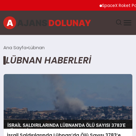
SpaceX Roket Parç
DÜNYA
Ana Sayfa
Lübnan
LÜBNAN HABERLERI
EĞITIM
EKONOMI
GENEL
GÜNCEL
MAGAZIN
İsrail Saldırılarında Lübnan’da Ölü Sayısı 3783’e