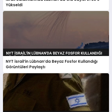
SAĞLIK
Yükseldi
SIYASET
SPOR
YAŞAM
NYT İsrail’in Lübnan’da Beyaz Fosfor Kullandığı
Görüntüleri Paylaştı