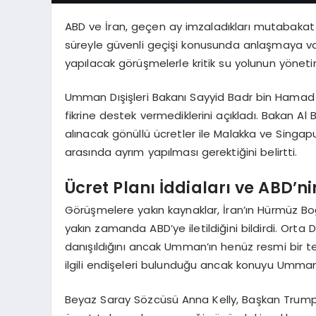
ABD ve İran, geçen ay imzaladıkları mutabaka
süreyle güvenli geçişi konusunda anlaşmaya var
yapılacak görüşmelerle kritik su yolunun yöneti
Umman Dışişleri Bakanı Sayyid Badr bin Hamad 
fikrine destek vermediklerini açıkladı. Bakan Al 
alınacak gönüllü ücretler ile Malakka ve Singap
arasında ayrım yapılması gerektiğini belirtti.
Ücret Planı İddiaları ve ABD’
Görüşmelere yakın kaynaklar, İran’ın Hürmüz Boğa
yakın zamanda ABD’ye iletildiğini bildirdi. Orta
danışıldığını ancak Umman’ın henüz resmi bir tek
ilgili endişeleri bulunduğu ancak konuyu Ummanlı 
Beyaz Saray Sözcüsü Anna Kelly, Başkan Trump’ı