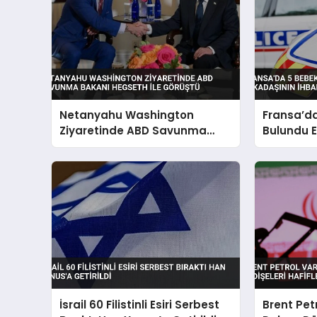
Netanyahu Washington
Fransa’d
Ziyaretinde ABD Savunma
Bulundu E
Bakanı Hegseth ile Görüştü
Arkadaşını
İsrail 60 Filistinli Esiri Serbest
Brent Petr