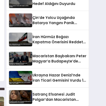
Hedef Aldığını Duyurdu
Çin’de Yolcu Uçağında
Batarya Yangını Panik
Yarattı
İran Hürmüz Boğazı
Kapatma Önerisini Reddetti
ABD İle Tansiyon Yüksek
Macaristan Başbakanı Peter
Magyar’a Budapeşte’de
tükürüklü saldırı
Ukrayna Hazar Denizi’nde
İran Ticari Gemisini Vurdu 1
Ölü 1 Yaralı
Satranç Efsanesi Judit
Polgar’dan Macaristan
Cumhurbaşkanlığı Teklifine