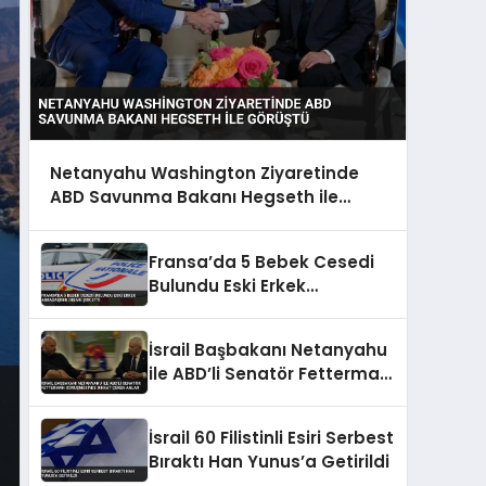
Netanyahu Washington Ziyaretinde
ABD Savunma Bakanı Hegseth ile
Görüştü
Fransa’da 5 Bebek Cesedi
Bulundu Eski Erkek
Arkadaşının İhbarı Şok Etti
İsrail Başbakanı Netanyahu
ile ABD’li Senatör Fetterman
görüşmesinde dikkat çeken
anlar
İsrail 60 Filistinli Esiri Serbest
Bıraktı Han Yunus’a Getirildi