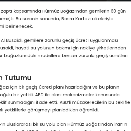
t zaptı kapsamında Hürmüz Boğazı’ndan gemilerin 60 gün
mıştı. Bu sürenin sonunda, Basra Körfezi ülkeleriyle
mi belirlenecek.
Al Busaidi, gemilere zorunlu geçiş ücreti uygulanması
Busaidi, hayati su yolunun bakımı için nakliye şirketlerinden
ur boğazlarındaki modellere benzer zorunlu geçiş ücretleri
nin Tutumu
zı için bir geçiş ücreti planı hazırladığını ve bu planın
 Doğulu bir yetkili, ABD ile olası mekanizmalar konusunda
lif sunmadığını ifade etti. ABD’li müzakerecilerin bu teklifle
yetkililerle görüşmeyi planladıkları öğrenildi.
n uluslararası bir su yolu olan Hürmüz Boğazı’ndan İran’ın