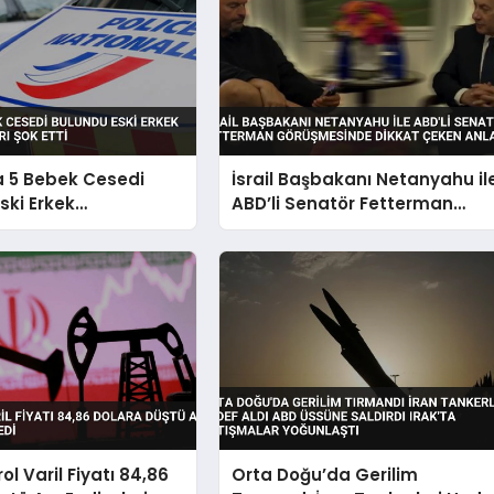
a 5 Bebek Cesedi
İsrail Başbakanı Netanyahu il
ski Erkek
ABD’li Senatör Fetterman
n İhbarı Şok Etti
görüşmesinde dikkat çeken
anlar
ol Varil Fiyatı 84,86
Orta Doğu’da Gerilim