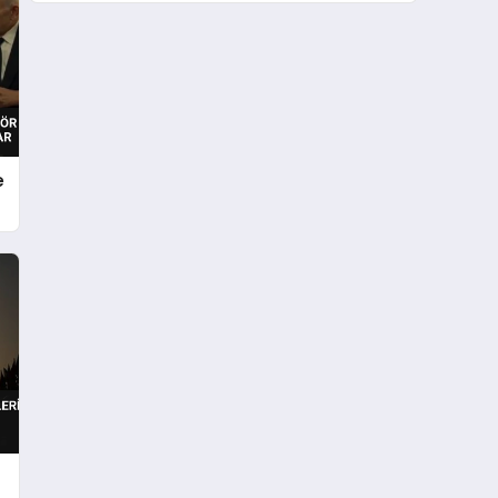
Ret
e