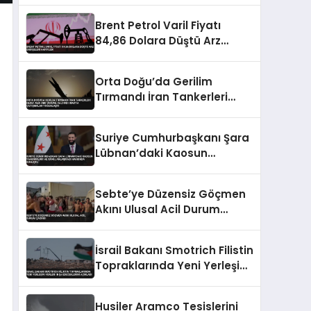
Brent Petrol Varil Fiyatı
84,86 Dolara Düştü Arz
Endişeleri Hafifledi
Orta Doğu’da Gerilim
Tırmandı İran Tankerleri
Hedef Aldı ABD Üssüne
Saldırdı Irak’ta Çatışmalar
Suriye Cumhurbaşkanı Şara
Yoğunlaştı
Lübnan’daki Kaosun
Yansımaları ve İsrail
Anlaşması Hakkında
Sebte’ye Düzensiz Göçmen
Konuştu
Akını Ulusal Acil Durum
Çağrısı
İsrail Bakanı Smotrich Filistin
Topraklarında Yeni Yerleşim
Yerleri İnşa Edeceklerini
Açıkladı
Husiler Aramco Tesislerini