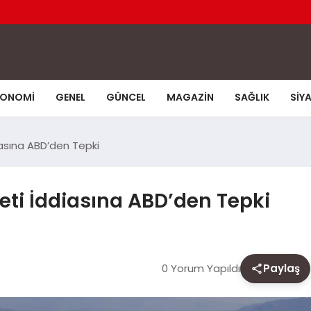
KONOMI
GENEL
GÜNCEL
MAGAZIN
SAĞLIK
SIY
asına ABD’den Tepki
eti İddiasına ABD’den Tepki
0 Yorum Yapıldı
Paylaş