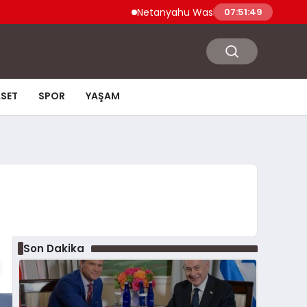
Netanyahu Washington Ziyaretinde ABD S
07:51:50
ASET
SPOR
YAŞAM
Son Dakika