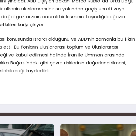
ı yineledi. ABD Dışişleri Bakanı Marco Rubio da Orta Doğu
bir ülkenin uluslararası bir su yolundan geçiş ücreti veya
doğal gaz arzının önemli bir kısmının taşındığı boğazın
ilileri karşı çıkıyor.
ması konusunda ısrarcı olduğunu ve ABD’nin zamanla bu fikrin
 etti. Bu fonların uluslararası toplum ve Uluslararası
leceği ve kabul edilmesi halinde İran ile Umman arasında
akka Boğazı’ndaki gibi çevre risklerinin değerlendirilmesi,
ılabileceği kaydedildi.