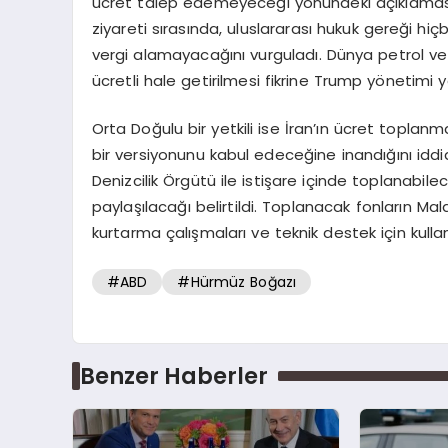
ücret talep edemeyeceği yönündeki açıklamasın
ziyareti sırasında, uluslararası hukuk gereği hiç
vergi alamayacağını vurguladı. Dünya petrol ve 
ücretli hale getirilmesi fikrine Trump yönetimi yetk
Orta Doğulu bir yetkili ise İran’ın ücret toplan
bir versiyonunu kabul edeceğine inandığını iddia
Denizcilik Örgütü ile istişare içinde toplanabi
paylaşılacağı belirtildi. Toplanacak fonların Mal
kurtarma çalışmaları ve teknik destek için kullan
#ABD
#Hürmüz Boğazı
Benzer Haberler