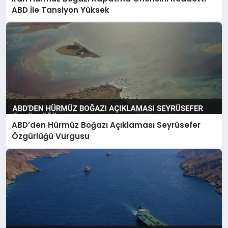
SAĞLIK
ABD İle Tansiyon Yüksek
SIYASET
SPOR
YAŞAM
ABD’den Hürmüz Boğazı Açıklaması Seyrüsefer
Özgürlüğü Vurgusu