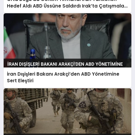
SAĞLIK
Hedef Aldı ABD Üssüne Saldırdı Irak’ta Çatışmalar
Yoğunlaştı
SIYASET
SPOR
YAŞAM
İran Dışişleri Bakanı Arakçi’den ABD Yönetimine
Sert Eleştiri