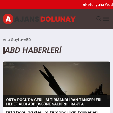
Netanyahu Washingto
DÜNYA
Ana Sayfa
ABD
ABD HABERLERI
EĞITIM
EKONOMI
GENEL
GÜNCEL
MAGAZIN
Orta Doğu’da Gerilim Tırmandı İran Tankerleri