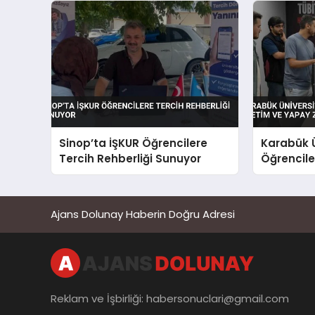
Sinop’ta İŞKUR Öğrencilere
Karabük Ü
Tercih Rehberliği Sunuyor
Öğrenciler
Yapay Zek
Ajans Dolunay Haberin Doğru Adresi
Reklam ve İşbirliği:
habersonuclari@gmail.com