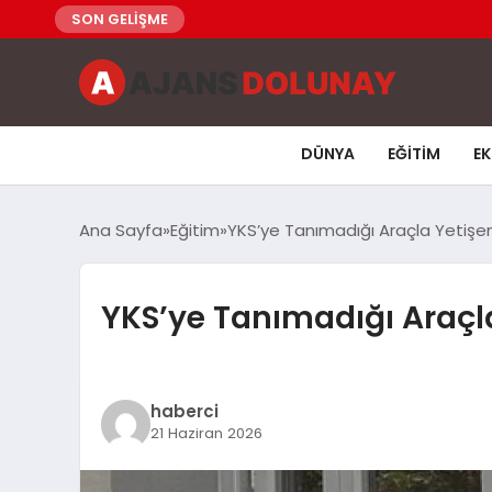
SON GELİŞME
DÜNYA
EĞITIM
E
Ana Sayfa
Eğitim
YKS’ye Tanımadığı Araçla Yetişen
YKS’ye Tanımadığı Araçla
haberci
21 Haziran 2026