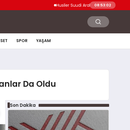
Husiler Suudi Arabistan Necran Havalimanı’
08:53:03
ASET
SPOR
YAŞAM
ranlar Da Oldu
Son Dakika