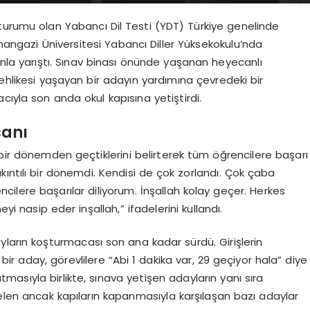
turumu olan Yabancı Dil Testi (YDT) Türkiye genelinde
smangazi Üniversitesi Yabancı Diller Yüksekokulu’nda
nla yarıştı. Sınav binası önünde yaşanan heyecanlı
tehlikesi yaşayan bir adayın yardımına çevredeki bir
cıyla son anda okul kapısına yetiştirdi.
canı
 bir dönemden geçtiklerini belirterek tüm öğrencilere başarı
sıkıntılı bir dönemdi. Kendisi de çok zorlandı. Çok çaba
rencilere başarılar diliyorum. İnşallah kolay geçer. Herkes
eyi nasip eder inşallah,” ifadelerini kullandı.
yların koşturmacası son ana kadar sürdü. Girişlerin
r aday, görevlilere “Abi 1 dakika var, 29 geçiyor hala” diye
atmasıyla birlikte, sınava yetişen adayların yanı sıra
gelen ancak kapıların kapanmasıyla karşılaşan bazı adaylar