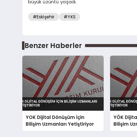
büyük üzüntü yaşadı.
#Eskişehir
#YKS
Benzer Haberler
YOK Dijital Dönüşüm İçin
YÖK Dijit
Bilişim Uzmanları Yetiştiriyor
Bilişim Uz