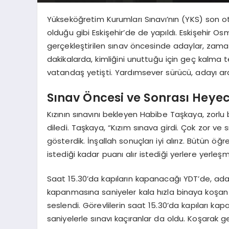
Yükseköğretim Kurumları Sınavı’nın (YKS) son o
olduğu gibi Eskişehir’de de yapıldı. Eskişehir O
gerçekleştirilen sınav öncesinde adaylar, zama
dakikalarda, kimliğini unuttuğu için geç kalma 
vatandaş yetişti. Yardımsever sürücü, adayı ara
Sınav Öncesi ve Sonrası Heye
Kızının sınavını bekleyen Habibe Taşkaya, zorlu
diledi. Taşkaya, “Kızım sınava girdi. Çok zor ve 
gösterdik. İnşallah sonuçları iyi alırız. Bütün öğ
istediği kadar puanı alır istediği yerlere yerleşm
Saat 15.30’da kapıların kapanacağı YDT’de, ada
kapanmasına saniyeler kala hızla binaya koşan bi
seslendi. Görevlilerin saat 15.30’da kapıları kap
saniyelerle sınavı kaçıranlar da oldu. Koşarak 