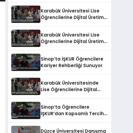
Karabük Üniversitesi Lise
Öğrencilerine Dijital Üretim
ve Yapay Zeka Eğitimi
Veriyor
Karabük Üniversitesi Lise
Öğrencilerine Dijital Üretim
ve Yapay Zeka Eğitimi
Veriyor
Sinop’ta İŞKUR Öğrencilere
Kariyer Rehberliği Sunuyor
Karabük Üniversitesinde
Lise Öğrencilerine Dijital
Üretim ve Yapay Zeka
Eğitimi Veriliyor
Sinop’ta Öğrencilere
İŞKUR’dan Kapsamlı Tercih
Rehberliği
Düzce Üniversitesi Danışma