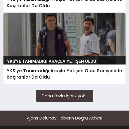
SAĞLIK
Kaçıranlar Da Oldu
SIYASET
SPOR
YAŞAM
YKS’ye Tanımadığı Araçla Yetişen Oldu Saniyelerle
Kaçıranlar Da Oldu
Daha fazla içerik yok...
Ajans Dolunay Haberin Doğru Adresi