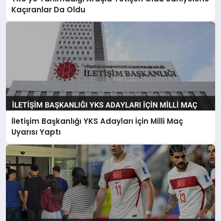
SAĞLIK
Kaçıranlar Da Oldu
SIYASET
SPOR
YAŞAM
İletişim Başkanlığı YKS Adayları İçin Milli Maç
Uyarısı Yaptı