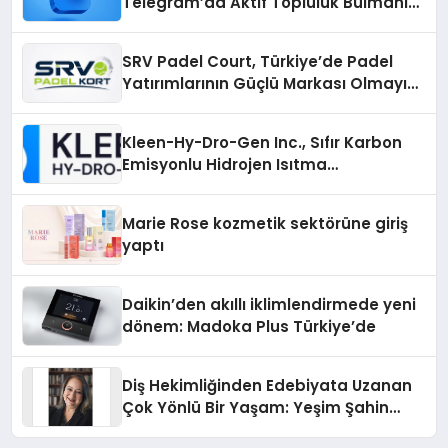
Telegram’da Aktif Topluluk Bulmanın
Yolları
SRV Padel Court, Türkiye’de Padel
Yatırımlarının Güçlü Markası Olmayı
Sürdürüyor
Kleen-Hy-Dro-Gen Inc., Sıfır Karbon
Emisyonlu Hidrojen Isıtma
Teknolojisinde ISO ve TSSA
Düzenleyici Onaylarını Aldı
Marie Rose kozmetik sektörüne giriş
yaptı
Daikin’den akıllı iklimlendirmede yeni
dönem: Madoka Plus Türkiye’de
Diş Hekimliğinden Edebiyata Uzanan
Çok Yönlü Bir Yaşam: Yeşim Şahin
Yaman