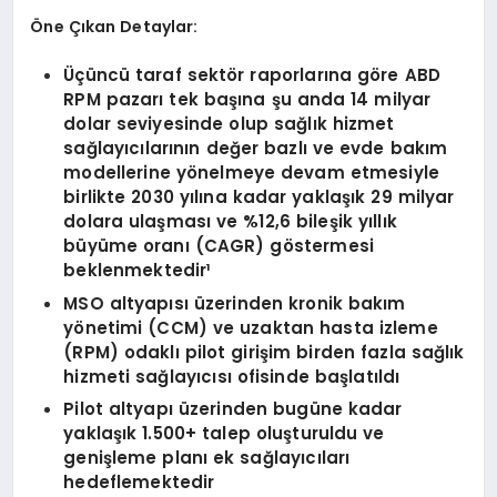
Öne Çıkan Detaylar:
Üçüncü taraf sekt
ö
r raporlarına g
ö
re ABD
RPM pazarı tek başına şu anda 14 milyar
dolar seviyesinde olup sağlık hizmet
sağlayıcılarını
n de
ğer bazlı ve evde bakım
modellerine y
ö
nelmeye devam etmesiyle
birlikte 2030 yılına kadar yaklaşık 29 milyar
dolara ulaş
mas
ı ve %12,6 bileşik yıllık
büyüme oranı (CAGR) g
ö
stermesi
beklenmektedir¹
MSO altyapısı üzerinden kronik bakım
y
ö
netimi (CCM) ve uzaktan hasta izleme
(RPM) odaklı pilot girişim birden fazla sağlık
hizmeti sağlayıcısı ofisinde başlatıldı
Pilot altyapı üzerinden bugüne kadar
yaklaşık 1.500+ talep oluşturuldu ve
genişleme planı ek sağlayıcıları
hedeflemektedir