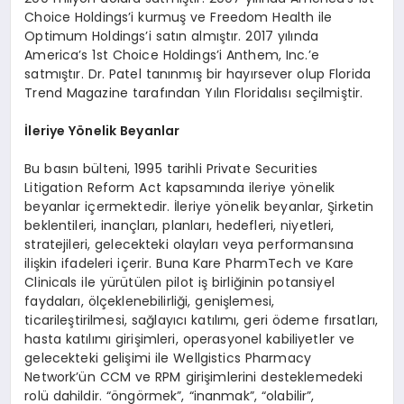
Choice Holdings’i kurmuş ve Freedom Health ile
Optimum Holdings’i satın almıştır. 2017 yılında
America’s 1st Choice Holdings’i Anthem, Inc.’e
satmıştır. Dr. Patel tanınmış bir hayırsever olup Florida
Trend Magazine tarafından Yılın Floridalısı seçilmiştir.
İleriye Y
ö
nelik Beyanlar
Bu basın bülteni, 1995 tarihli Private Securities
Litigation Reform Act kapsamında ileriye yönelik
beyanlar içermektedir. İleriye yönelik beyanlar, Şirketin
beklentileri, inançları, planları, hedefleri, niyetleri,
stratejileri, gelecekteki olayları veya performansına
ilişkin ifadeleri içerir. Buna Kare PharmTech ve Kare
Clinicals ile yürütülen pilot iş birliğinin potansiyel
faydaları, ölçeklenebilirliği, genişlemesi,
ticarileştirilmesi, sağlayıcı katılımı, geri ödeme fırsatları,
hasta katılımı girişimleri, operasyonel kabiliyetler ve
gelecekteki gelişimi ile Wellgistics Pharmacy
Network’ün CCM ve RPM girişimlerini desteklemedeki
rolü dahildir. “öngörmek”, “inanmak”, “olabilir”,