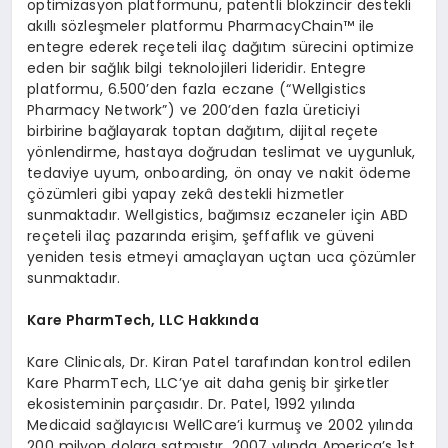
optimizasyon platformunu, patentli blokzincir destekli
akıllı sözleşmeler platformu PharmacyChain™ ile
entegre ederek reçeteli ilaç dağıtım sürecini optimize
eden bir sağlık bilgi teknolojileri lideridir. Entegre
platformu, 6.500’den fazla eczane (“Wellgistics
Pharmacy Network”) ve 200’den fazla üreticiyi
birbirine bağlayarak toptan dağıtım, dijital reçete
yönlendirme, hastaya doğrudan teslimat ve uygunluk,
tedaviye uyum, onboarding, ön onay ve nakit ödeme
çözümleri gibi yapay zekâ destekli hizmetler
sunmaktadır. Wellgistics, bağımsız eczaneler için ABD
reçeteli ilaç pazarında erişim, şeffaflık ve güveni
yeniden tesis etmeyi amaçlayan uçtan uca çözümler
sunmaktadır.
Kare PharmTech, LLC Hakkında
Kare Clinicals, Dr. Kiran Patel tarafından kontrol edilen
Kare PharmTech, LLC’ye ait daha geniş bir şirketler
ekosisteminin parçasıdır. Dr. Patel, 1992 yılında
Medicaid sağlayıcısı WellCare’i kurmuş ve 2002 yılında
200 milyon dolara satmıştır. 2007 yılında America’s 1st