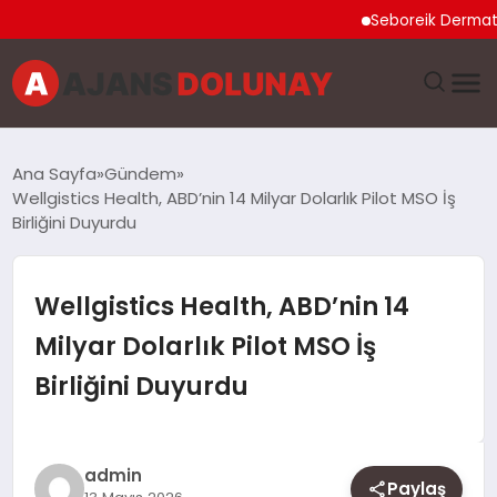
Seboreik Dermatit Nedi
DÜNYA
Ana Sayfa
Gündem
Wellgistics Health, ABD’nin 14 Milyar Dolarlık Pilot MSO İş
EĞITIM
Birliğini Duyurdu
EKONOMI
Wellgistics Health, ABD’nin 14
GENEL
Milyar Dolarlık Pilot MSO İş
Birliğini Duyurdu
GÜNCEL
MAGAZIN
admin
Paylaş