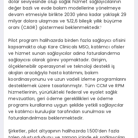
dolar seviyesinde olup sağlık hizmet sağlayıcılarının
değer bazlı ve evde bakım modellerine yönelmeye
devam etmesiyle birlikte 2030 yılına kadar yaklaşık 29
milyar dolara ulaşması ve %12,6 bileşik yıllık büyüme
oranı (CAGR) göstermesi beklenmektedir.¹
Pilot program halihazırda birden fazla sağlayıcı ofisini
kapsamakta olup Kare Clinicals MSO, katılımcı ofisler
ve hizmet sunan sağlayıcılar adına faturalandırma
sağlayıcısı olarak görev yapmaktadır. Girişim,
ölçeklenebilir operasyonel ve teknoloji destekli iş
akışları aracılığıyla hasta katılımını, bakım
koordinasyonunu ve uzun vadeli izleme programlarını
desteklemek üzere tasarlanmıştır. Tüm CCM ve RPM
hizmetlerinin, yürürlükteki federal ve eyalet sağlık
mevzuatları, geri ödeme gereklilikleri ve ödeme
programı kurallarına uygun şekilde yetkili sağlayıcılar
ve katılımcı kuruluşlar tarafından sunulması ve
faturalandırılması beklenmektedir.
Şirketler, pilot altyapının halihazırda 1.500’den fazla
talep oluşturduğunu ve zaman içinde ek sağlayıcıları