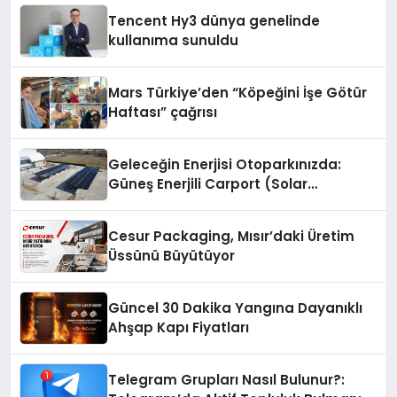
Tencent Hy3 dünya genelinde
kullanıma sunuldu
Mars Türkiye’den “Köpeğini İşe Götür
Haftası” çağrısı
Geleceğin Enerjisi Otoparkınızda:
Güneş Enerjili Carport (Solar
Otopark) Nedir?
Cesur Packaging, Mısır’daki Üretim
Üssünü Büyütüyor
Güncel 30 Dakika Yangına Dayanıklı
Ahşap Kapı Fiyatları
Telegram Grupları Nasıl Bulunur?: