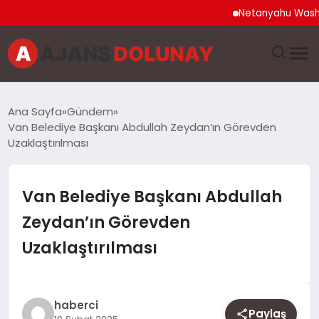
Netanyahu Washington
DÜNYA
Ana Sayfa
Gündem
Van Belediye Başkanı Abdullah Zeydan’ın Görevden
EĞITIM
Uzaklaştırılması
EKONOMI
Van Belediye Başkanı Abdullah
GENEL
Zeydan’ın Görevden
Uzaklaştırılması
GÜNCEL
MAGAZIN
haberci
Paylaş