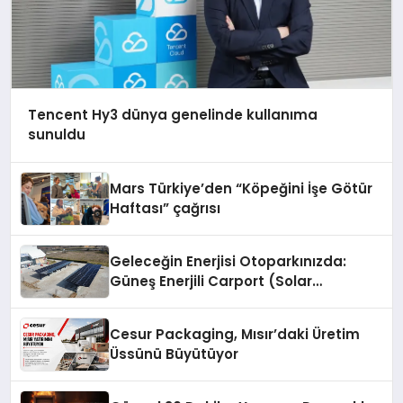
Tencent Hy3 dünya genelinde kullanıma
sunuldu
Mars Türkiye’den “Köpeğini İşe Götür
Haftası” çağrısı
Geleceğin Enerjisi Otoparkınızda:
Güneş Enerjili Carport (Solar
Otopark) Nedir?
Cesur Packaging, Mısır’daki Üretim
Üssünü Büyütüyor