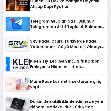
Güncel 30 Dakika Yangına Dayanıklı
Ahşap Kapı Fiyatları
Telegram Grupları Nasıl Bulunur?:
Telegram’da Aktif Topluluk Bulmanın
Yolları
SRV Padel Court, Türkiye’de Padel
Yatırımlarının Güçlü Markası Olmayı
Sürdürüyor
Kleen-Hy-Dro-Gen Inc., Sıfır Karbon
Emisyonlu Hidrojen Isıtma
Teknolojisinde ISO ve TSSA
Düzenleyici Onaylarını Aldı
Marie Rose kozmetik sektörüne giriş
yaptı
Daikin’den akıllı iklimlendirmede yeni
dönem: Madoka Plus Türkiye’de