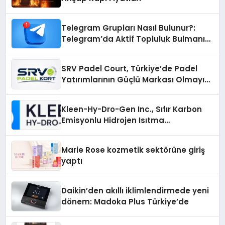
Telegram Grupları Nasıl Bulunur?:
Telegram’da Aktif Topluluk Bulmanın
Yolları
SRV Padel Court, Türkiye’de Padel
Yatırımlarının Güçlü Markası Olmayı
Sürdürüyor
Kleen-Hy-Dro-Gen Inc., Sıfır Karbon
Emisyonlu Hidrojen Isıtma
Teknolojisinde ISO ve TSSA
Düzenleyici Onaylarını Aldı
Marie Rose kozmetik sektörüne giriş
yaptı
Daikin’den akıllı iklimlendirmede yeni
dönem: Madoka Plus Türkiye’de