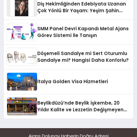
Diş Hekimliğinden Edebiyata Uzanan
Çok Yönlü Bir Yaşam: Yeşim Şahin
Yaman
SMM Panel Devri Kapandı Metal Ajans
Görev Sistemi İle Tanışın
Döşemeli Sandalye mi Sert Oturumlu
Sandalye mi? Hangisi Daha Konforlu?
İtalya Golden Visa Hizmetleri
Beylikdüzü’nde Beylik İşkembe, 20
Yıldır Kalite ve Lezzetin Değişmeyen
Adresi
Ajans Dolunay Haberin Doğru Adresi