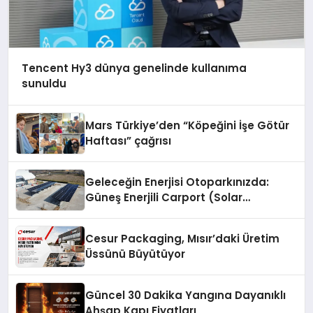
Tencent Hy3 dünya genelinde kullanıma
sunuldu
Mars Türkiye’den “Köpeğini İşe Götür
Haftası” çağrısı
Geleceğin Enerjisi Otoparkınızda:
Güneş Enerjili Carport (Solar
Otopark) Nedir?
Cesur Packaging, Mısır’daki Üretim
Üssünü Büyütüyor
Güncel 30 Dakika Yangına Dayanıklı
Ahşap Kapı Fiyatları