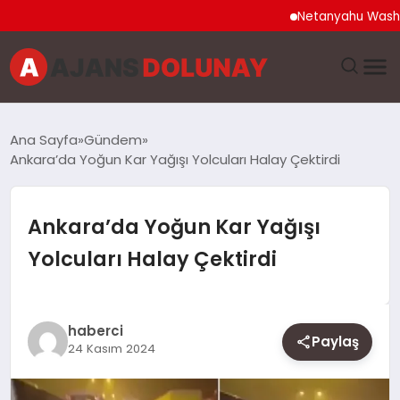
Netanyahu Washington
DÜNYA
Ana Sayfa
Gündem
Ankara’da Yoğun Kar Yağışı Yolcuları Halay Çektirdi
EĞITIM
EKONOMI
Ankara’da Yoğun Kar Yağışı
Yolcuları Halay Çektirdi
GENEL
GÜNCEL
haberci
Paylaş
24 Kasım 2024
MAGAZIN