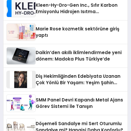
Kleen-Hy-Dro-Gen Inc., Sıfır Karbon
Emisyonlu Hidrojen Isıtma
Teknolojisinde ISO ve TSSA
Düzenleyici Onaylarını Aldı
Marie Rose kozmetik sektörüne giriş
yaptı
Daikin’den akıllı iklimlendirmede yeni
dönem: Madoka Plus Türkiye’de
Diş Hekimliğinden Edebiyata Uzanan
Çok Yönlü Bir Yaşam: Yeşim Şahin
Yaman
SMM Panel Devri Kapandı Metal Ajans
Görev Sistemi İle Tanışın
Döşemeli Sandalye mi Sert Oturumlu
Sandalye mi? Hangisi Daha Konforlu?