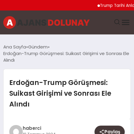
Trump Tarihi Anlaşma 
DÜNYA
Ana Sayfa
Gündem
Erdoğan-Trump Görüşmesi: Suikast Girişimi ve Sonrası Ele
EĞITIM
Alındı
EKONOMI
Erdoğan-Trump Görüşmesi:
GENEL
Suikast Girişimi ve Sonrası Ele
Alındı
GÜNCEL
MAGAZIN
haberci
Paylaş