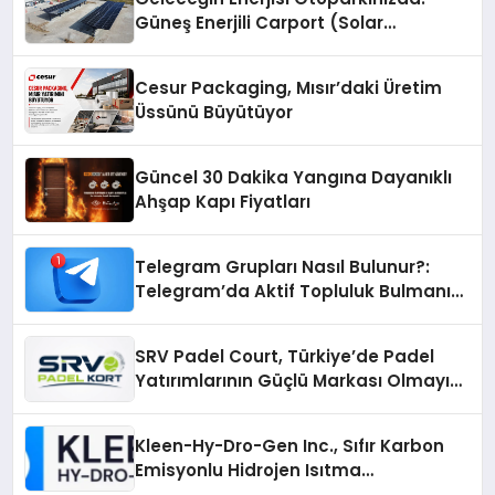
Güneş Enerjili Carport (Solar
Otopark) Nedir?
Cesur Packaging, Mısır’daki Üretim
Üssünü Büyütüyor
Güncel 30 Dakika Yangına Dayanıklı
Ahşap Kapı Fiyatları
Telegram Grupları Nasıl Bulunur?:
Telegram’da Aktif Topluluk Bulmanın
Yolları
SRV Padel Court, Türkiye’de Padel
Yatırımlarının Güçlü Markası Olmayı
Sürdürüyor
Kleen-Hy-Dro-Gen Inc., Sıfır Karbon
Emisyonlu Hidrojen Isıtma
Teknolojisinde ISO ve TSSA