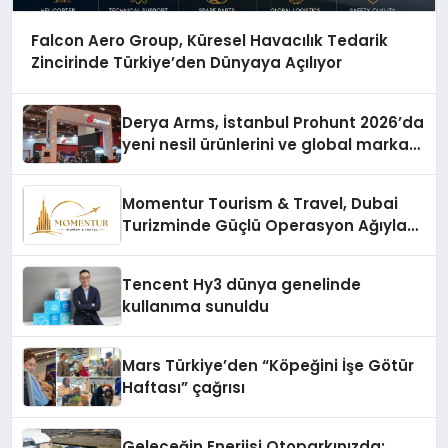
Falcon Aero Group, Küresel Havacılık Tedarik
Zincirinde Türkiye’den Dünyaya Açılıyor
Derya Arms, İstanbul Prohunt 2026’da
yeni nesil ürünlerini ve global marka
vizyonunu sergiledi
Momentur Tourism & Travel, Dubai
Turizminde Güçlü Operasyon Ağıyla
Fark Yaratıyor
Tencent Hy3 dünya genelinde
kullanıma sunuldu
Mars Türkiye’den “Köpeğini İşe Götür
Haftası” çağrısı
Geleceğin Enerjisi Otoparkınızda: