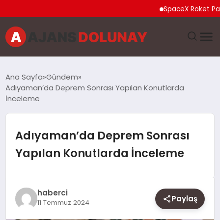
SpaceX Roket Parçası A
DÜNYA
Ana Sayfa
Gündem
Adıyaman’da Deprem Sonrası Yapılan Konutlarda
EĞITIM
İnceleme
EKONOMI
Adıyaman’da Deprem Sonrası
GENEL
Yapılan Konutlarda İnceleme
GÜNCEL
haberci
MAGAZIN
Paylaş
11 Temmuz 2024