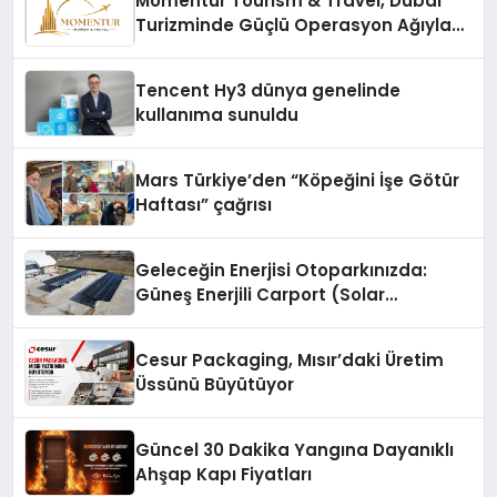
Momentur Tourism & Travel, Dubai
Turizminde Güçlü Operasyon Ağıyla
Fark Yaratıyor
Tencent Hy3 dünya genelinde
kullanıma sunuldu
Mars Türkiye’den “Köpeğini İşe Götür
Haftası” çağrısı
Geleceğin Enerjisi Otoparkınızda:
Güneş Enerjili Carport (Solar
Otopark) Nedir?
Cesur Packaging, Mısır’daki Üretim
Üssünü Büyütüyor
Güncel 30 Dakika Yangına Dayanıklı
Ahşap Kapı Fiyatları