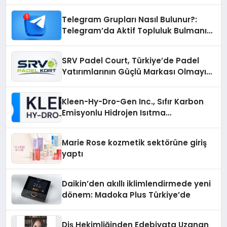
Telegram Grupları Nasıl Bulunur?:
Telegram’da Aktif Topluluk Bulmanın
Yolları
SRV Padel Court, Türkiye’de Padel
Yatırımlarının Güçlü Markası Olmayı
Sürdürüyor
Kleen-Hy-Dro-Gen Inc., Sıfır Karbon
Emisyonlu Hidrojen Isıtma
Teknolojisinde ISO ve TSSA
Düzenleyici Onaylarını Aldı
Marie Rose kozmetik sektörüne giriş
yaptı
Daikin’den akıllı iklimlendirmede yeni
dönem: Madoka Plus Türkiye’de
Diş Hekimliğinden Edebiyata Uzanan