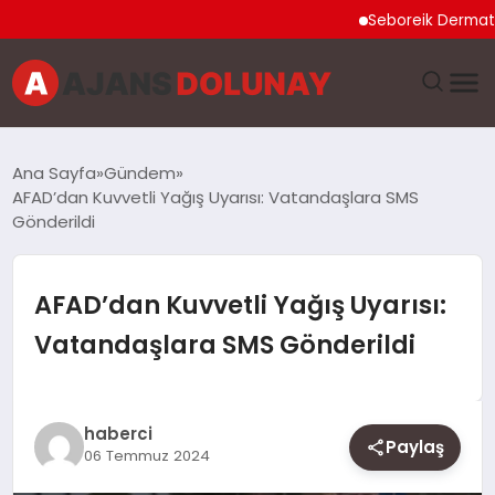
Seboreik Dermatit Ned
DÜNYA
Ana Sayfa
Gündem
AFAD’dan Kuvvetli Yağış Uyarısı: Vatandaşlara SMS
EĞITIM
Gönderildi
EKONOMI
AFAD’dan Kuvvetli Yağış Uyarısı:
GENEL
Vatandaşlara SMS Gönderildi
GÜNCEL
haberci
MAGAZIN
Paylaş
06 Temmuz 2024