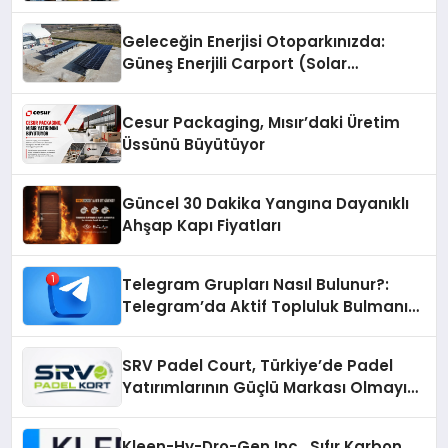
Geleceğin Enerjisi Otoparkınızda:
Güneş Enerjili Carport (Solar
Otopark) Nedir?
Cesur Packaging, Mısır’daki Üretim
Üssünü Büyütüyor
Güncel 30 Dakika Yangına Dayanıklı
Ahşap Kapı Fiyatları
Telegram Grupları Nasıl Bulunur?:
Telegram’da Aktif Topluluk Bulmanın
Yolları
SRV Padel Court, Türkiye’de Padel
Yatırımlarının Güçlü Markası Olmayı
Sürdürüyor
Kleen-Hy-Dro-Gen Inc., Sıfır Karbon