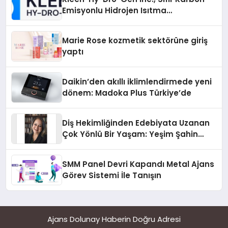
Emisyonlu Hidrojen Isıtma
Teknolojisinde ISO ve TSSA
Düzenleyici Onaylarını Aldı
Marie Rose kozmetik sektörüne giriş
yaptı
Daikin’den akıllı iklimlendirmede yeni
dönem: Madoka Plus Türkiye’de
Diş Hekimliğinden Edebiyata Uzanan
Çok Yönlü Bir Yaşam: Yeşim Şahin
Yaman
SMM Panel Devri Kapandı Metal Ajans
Görev Sistemi İle Tanışın
Ajans Dolunay Haberin Doğru Adresi