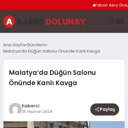
Falcon Aero Group, Kür
DÜNYA
Ana Sayfa
Gündem
Malatya’da Düğün Salonu Önünde Kanlı Kavga
EĞITIM
EKONOMI
Malatya’da Düğün Salonu
Önünde Kanlı Kavga
GENEL
GÜNCEL
haberci
Paylaş
25 Haziran 2024
MAGAZIN