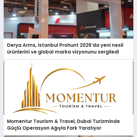
Derya Arms, İstanbul Prohunt 2026’da yeni nesil
ürünlerini ve global marka vizyonunu sergiledi
Momentur Tourism & Travel, Dubai Turizminde
Güçlü Operasyon Ağıyla Fark Yaratıyor