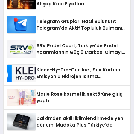
Ahşap Kapı Fiyatları
Telegram Grupları Nasıl Bulunur?:
Telegram’da Aktif Topluluk Bulmanın
Yolları
SRV Padel Court, Türkiye’de Padel
Yatırımlarının Güçlü Markası Olmayı
Sürdürüyor
Kleen-Hy-Dro-Gen Inc., Sıfır Karbon
Emisyonlu Hidrojen Isıtma
Teknolojisinde ISO ve TSSA
Düzenleyici Onaylarını Aldı
Marie Rose kozmetik sektörüne giriş
yaptı
Daikin’den akıllı iklimlendirmede yeni
dönem: Madoka Plus Türkiye’de