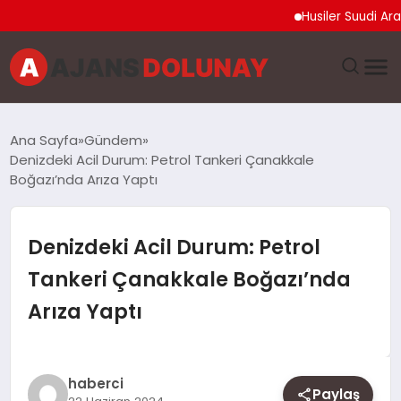
Husiler Suudi Arabista
DÜNYA
Ana Sayfa
Gündem
Denizdeki Acil Durum: Petrol Tankeri Çanakkale
EĞITIM
Boğazı’nda Arıza Yaptı
EKONOMI
Denizdeki Acil Durum: Petrol
GENEL
Tankeri Çanakkale Boğazı’nda
Arıza Yaptı
GÜNCEL
MAGAZIN
haberci
Paylaş