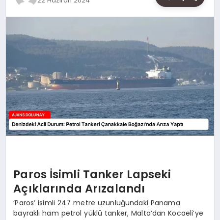
22 Haziran 2024
SAĞLIK
SIYASET
SPOR
YAŞAM
Paros İsimli Tanker Lapseki
Açıklarında Arızalandı
‘Paros’ isimli 247 metre uzunluğundaki Panama
bayraklı ham petrol yüklü tanker, Malta’dan Kocaeli’ye