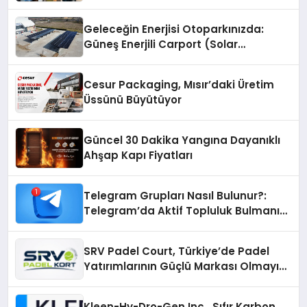
Geleceğin Enerjisi Otoparkınızda:
Güneş Enerjili Carport (Solar
Otopark) Nedir?
Cesur Packaging, Mısır’daki Üretim
Üssünü Büyütüyor
Güncel 30 Dakika Yangına Dayanıklı
Ahşap Kapı Fiyatları
Telegram Grupları Nasıl Bulunur?:
Telegram’da Aktif Topluluk Bulmanın
Yolları
SRV Padel Court, Türkiye’de Padel
Yatırımlarının Güçlü Markası Olmayı
Sürdürüyor
Kleen-Hy-Dro-Gen Inc., Sıfır Karbon