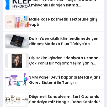
Emisyonlu Hidrojen Isıtma
Teknolojisinde ISO ve TSSA
Düzenleyici Onaylarını Aldı
Marie Rose kozmetik sektörüne giriş
yaptı
Daikin’den akıllı iklimlendirmede yeni
dönem: Madoka Plus Türkiye’de
Diş Hekimliğinden Edebiyata Uzanan
Çok Yönlü Bir Yaşam: Yeşim Şahin
Yaman
SMM Panel Devri Kapandı Metal Ajans
Görev Sistemi İle Tanışın
Döşemeli Sandalye mi Sert Oturumlu
Sandalye mi? Hangisi Daha Konforlu?