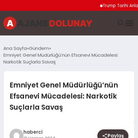
Trump Tarihi Anlaşma 
DÜNYA
Ana Sayfa
Gündem
Emniyet Genel Müdürlüğü’nün Efsanevi Mücadelesi:
EĞITIM
Narkotik Suçlarla Savaş
EKONOMI
Emniyet Genel Müdürlüğü’nün
GENEL
Efsanevi Mücadelesi: Narkotik
Suçlarla Savaş
GÜNCEL
MAGAZIN
haberci
Paylaş