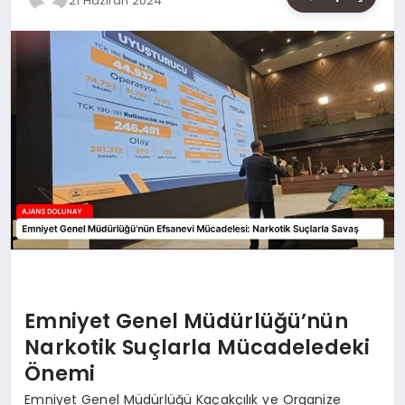
21 Haziran 2024
SAĞLIK
SIYASET
SPOR
YAŞAM
Emniyet Genel Müdürlüğü’nün
Narkotik Suçlarla Mücadeledeki
Önemi
Emniyet Genel Müdürlüğü Kaçakçılık ve Organize