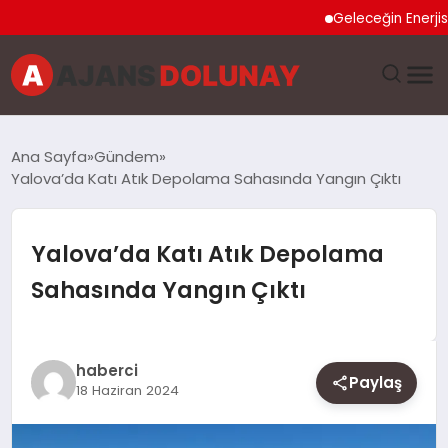
Geleceğin Enerjisi Oto
DÜNYA
Ana Sayfa
Gündem
Yalova’da Katı Atık Depolama Sahasında Yangın Çıktı
EĞITIM
EKONOMI
Yalova’da Katı Atık Depolama
Sahasında Yangın Çıktı
GENEL
GÜNCEL
haberci
Paylaş
18 Haziran 2024
MAGAZIN