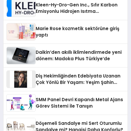
Kleen-Hy-Dro-Gen Inc., Sıfır Karbon
Emisyonlu Hidrojen Isıtma
Teknolojisinde ISO ve TSSA
Düzenleyici Onaylarını Aldı
Marie Rose kozmetik sektörüne giriş
yaptı
Daikin’den akıllı iklimlendirmede yeni
dönem: Madoka Plus Türkiye’de
Diş Hekimliğinden Edebiyata Uzanan
Çok Yönlü Bir Yaşam: Yeşim Şahin
Yaman
SMM Panel Devri Kapandı Metal Ajans
Görev Sistemi İle Tanışın
Döşemeli Sandalye mi Sert Oturumlu
Sandalye mi? Hangisi Daha Konforlu?