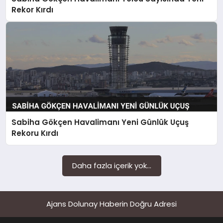
SAĞLIK
Rekor Kırdı
SIYASET
SPOR
YAŞAM
Sabiha Gökçen Havalimanı Yeni Günlük Uçuş
Rekoru Kırdı
Daha fazla içerik yok...
Ajans Dolunay Haberin Doğru Adresi