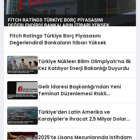
Fitch Ratings Türkiye Borç Piyasasını
Değerlendirdi Bankaların İtibarı Yüksek
Türkiye Nükleer Bilim Olimpiyatı’na İlk
Kez Katılıyor Enerji Bakanlığı Duyurdu
Gelir İdaresi Başkanlığı’ndan Yeni
Teminat Düzenlemesi Riskli
Mükellefler 5 Katı Teminat Verecek
Türkiye’den Latin Amerika ve
Karayipler’e İhracat 2,5 Milyar Dolara
Ulaştı
2025’te Lisans Mezunlarında İstihdam