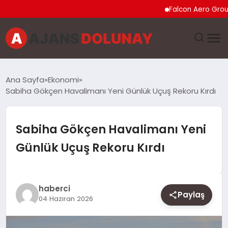
Falcon Aero Group, Kür
DÜNYA
Ana Sayfa
Ekonomi
Sabiha Gökçen Havalimanı Yeni Günlük Uçuş Rekoru Kırdı
EĞITIM
EKONOMI
Sabiha Gökçen Havalimanı Yeni
Günlük Uçuş Rekoru Kırdı
GENEL
GÜNCEL
haberci
Paylaş
04 Haziran 2026
MAGAZIN