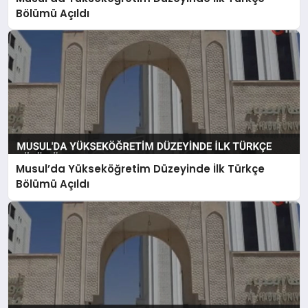
SAĞLIK
Bölümü Açıldı
SIYASET
SPOR
YAŞAM
Musul’da Yükseköğretim Düzeyinde İlk Türkçe
Bölümü Açıldı