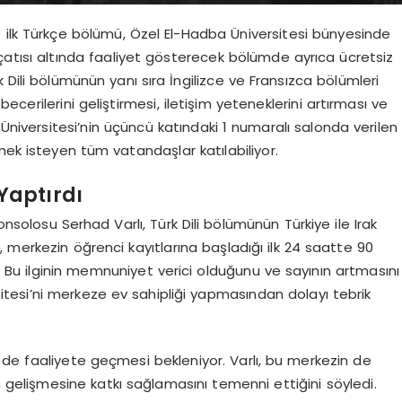
 ilk Türkçe bölümü, Özel El-Hadba Üniversitesi bünyesinde
i çatısı altında faaliyet gösterecek bölümde ayrıca ücretsiz
 Dili bölümünün yanı sıra İngilizce ve Fransızca bölümleri
 becerilerini geliştirmesi, iletişim yeteneklerini artırması ve
Üniversitesi’nin üçüncü katındaki 1 numaralı salonda verilen
mek isteyen tüm vatandaşlar katılabiliyor.
 Yaptırdı
nsolosu Serhad Varlı, Türk Dili bölümünün Türkiye ile Irak
lı, merkezin öğrenci kayıtlarına başladığı ilk 24 saatte 90
ı. Bu ilginin memnuniyet verici olduğunu ve sayının artmasını
sitesi’ni merkeze ev sahipliği yapmasından dolayı tebrik
 de faaliyete geçmesi bekleniyor. Varlı, bu merkezin de
nın gelişmesine katkı sağlamasını temenni ettiğini söyledi.