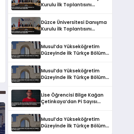
Kurulu İlk Toplantısını
Gerçekleştirdi
Düzce Üniversitesi Danışma
Kurulu İlk Toplantısını
Gerçekleştirdi
Musul’da Yükseköğretim
Düzeyinde İlk Türkçe Bölümü
Açıldı
Musul’da Yükseköğretim
Düzeyinde İlk Türkçe Bölümü
Açıldı
Lise Öğrencisi Bilge Kağan
Çetinkaya’dan Pi Sayısı
Ezberinde Rekor 5 Bin
Basamak 22 Dakikada
Musul’da Yükseköğretim
Okundu
Düzeyinde İlk Türkçe Bölümü
Açıldı