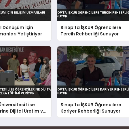
al Dönüşüm İçin
Sinop’ta İŞKUR Öğrencilere
manları Yetiştiriyor
Tercih Rehberliği Sunuyor
niversitesi Lise
Sinop’ta İŞKUR Öğrencilere
ine Dijital Üretim ve
Kariyer Rehberliği Sunuyor
a Eğitimi Veriyor