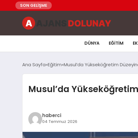
SON GELİŞME
DÜNYA
EĞITIM
E
Ana Sayfa
Eğitim
Musul’da Yükseköğretim Düzeyind
Musul’da Yükseköğretim 
haberci
04 Temmuz 2026