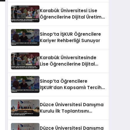
Veriyor
Karabük Üniversitesi Lise
Öğrencilerine Dijital Üretim
ve Yapay Zeka Eğitimi
Veriyor
Sinop’ta İŞKUR Öğrencilere
Kariyer Rehberliği Sunuyor
Karabük Üniversitesinde
Lise Öğrencilerine Dijital
Üretim ve Yapay Zeka
Eğitimi Veriliyor
Sinop’ta Öğrencilere
İŞKUR’dan Kapsamlı Tercih
Rehberliği
Düzce Üniversitesi Danışma
Kurulu İlk Toplantısını
Tamamladı
Düzce Üniversitesi Danışma