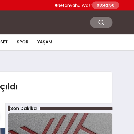
Netanyahu Washington Ziyaretinde ABD Sa
08:42:57
ASET
SPOR
YAŞAM
ıldı
Son Dakika