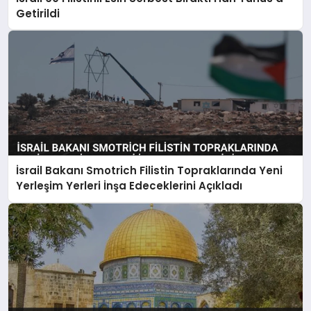
SAĞLIK
Getirildi
SIYASET
SPOR
YAŞAM
İsrail Bakanı Smotrich Filistin Topraklarında Yeni
Yerleşim Yerleri İnşa Edeceklerini Açıkladı