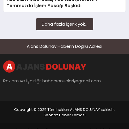
SAĞLIK
Temmuzda İşlem Yasağı Başladı
SIYASET
Daha fazla içerik yok...
SPOR
YAŞAM
Ajans Dolunay Haberin Doğru Adresi
Reklam ve İşbirliği:
habersonuclari@gmail.com
Copyright © 2025 Tüm hakları AJANS DOLUNAY saklıdır.
Seobaz Haber Teması