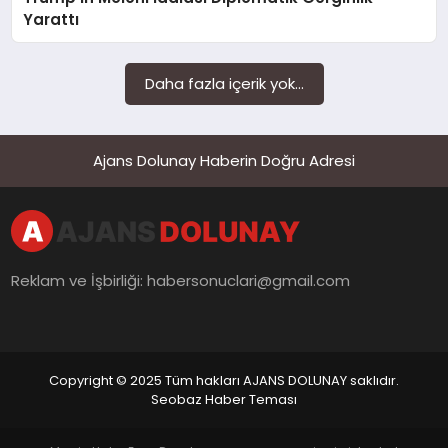
SAĞLIK
Yarattı
SIYASET
Daha fazla içerik yok...
SPOR
YAŞAM
Ajans Dolunay Haberin Doğru Adresi
Reklam ve İşbirliği:
habersonuclari@gmail.com
Copyright © 2025 Tüm hakları AJANS DOLUNAY saklıdır.
Seobaz Haber Teması