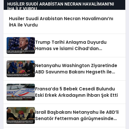
Husiler Suudi Arabistan Necran Havalimanı’nı
İHA ile Vurdu
Trump Tarihi Anlaşma Duyurdu
Hamas ve İslami Cihad’dan
Yalanlama Geldi
Netanyahu Washington Ziyaretinde
ABD Savunma Bakanı Hegseth ile
Görüştü
Fransa’da 5 Bebek Cesedi Bulundu
Eski Erkek Arkadaşının İhbarı Şok Etti
İsrail Başbakanı Netanyahu ile ABD’li
Senatör Fetterman görüşmesinde
dikkat çeken anlar