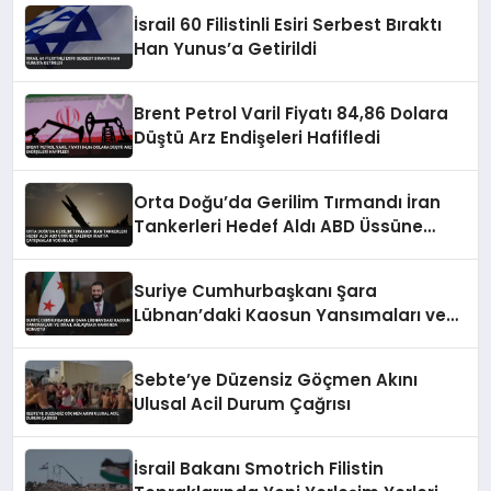
İsrail 60 Filistinli Esiri Serbest Bıraktı
Han Yunus’a Getirildi
Brent Petrol Varil Fiyatı 84,86 Dolara
Düştü Arz Endişeleri Hafifledi
Orta Doğu’da Gerilim Tırmandı İran
Tankerleri Hedef Aldı ABD Üssüne
Saldırdı Irak’ta Çatışmalar Yoğunlaştı
Suriye Cumhurbaşkanı Şara
Lübnan’daki Kaosun Yansımaları ve
İsrail Anlaşması Hakkında Konuştu
Sebte’ye Düzensiz Göçmen Akını
Ulusal Acil Durum Çağrısı
İsrail Bakanı Smotrich Filistin