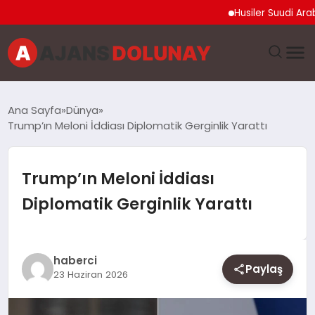
Husiler Suudi Arabista
DÜNYA
Ana Sayfa
Dünya
Trump’ın Meloni İddiası Diplomatik Gerginlik Yarattı
EĞITIM
EKONOMI
Trump’ın Meloni İddiası
Diplomatik Gerginlik Yarattı
GENEL
GÜNCEL
haberci
Paylaş
23 Haziran 2026
MAGAZIN