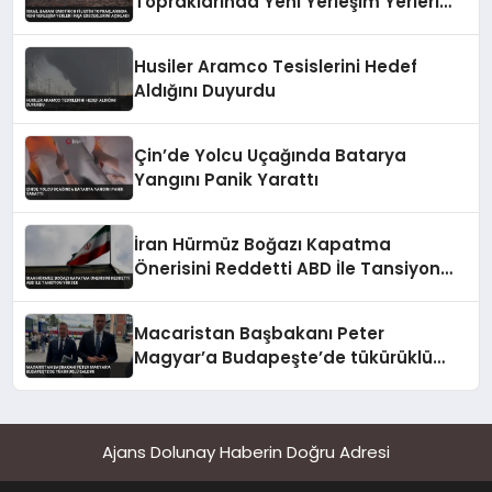
Topraklarında Yeni Yerleşim Yerleri
İnşa Edeceklerini Açıkladı
Husiler Aramco Tesislerini Hedef
Aldığını Duyurdu
Çin’de Yolcu Uçağında Batarya
Yangını Panik Yarattı
İran Hürmüz Boğazı Kapatma
Önerisini Reddetti ABD İle Tansiyon
Yüksek
Macaristan Başbakanı Peter
Magyar’a Budapeşte’de tükürüklü
saldırı
Ajans Dolunay Haberin Doğru Adresi