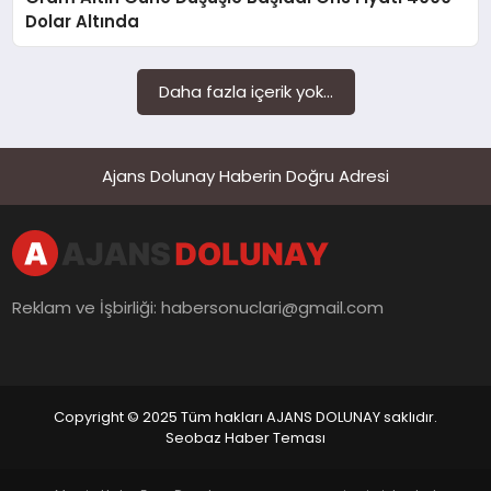
SAĞLIK
Dolar Altında
SIYASET
Daha fazla içerik yok...
SPOR
YAŞAM
Ajans Dolunay Haberin Doğru Adresi
Reklam ve İşbirliği:
habersonuclari@gmail.com
Copyright © 2025 Tüm hakları AJANS DOLUNAY saklıdır.
Seobaz Haber Teması