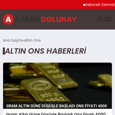
Seboreik Dermatit
DÜNYA
Ana Sayfa
Altın Ons
ALTIN ONS HABERLERI
EĞITIM
EKONOMI
GENEL
GÜNCEL
MAGAZIN
Gram Altın Güne Düşüşle Başladı Ons Fiyatı 4000