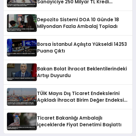
Sanayiciye 250 Milyar TL Kredi
Paketini Duyurdu
Depozito Sistemi DOA 10 Günde 18
Milyondan Fazla Ambalaj Topladı
Borsa İstanbul Açılışta Yükseldi 14253
Puana Çıktı
Bakan Bolat İhracat Beklentilerindeki
Artışı Duyurdu
TÜİK Mayıs Dış Ticaret Endekslerini
Açıkladı İhracat Birim Değer Endeksi
Yüzde 14,2 Arttı
Ticaret Bakanlığı Ambalajlı
İçeceklerde Fiyat Denetimi Başlattı