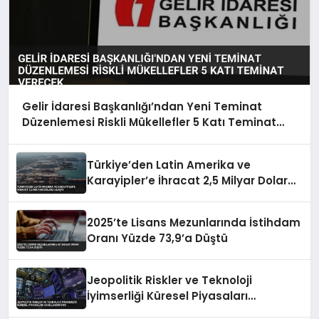
Gelir İdaresi Başkanlığı’ndan Yeni Teminat
Düzenlemesi Riskli Mükellefler 5 Katı Teminat
Verecek
Türkiye’den Latin Amerika ve
Karayipler’e İhracat 2,5 Milyar Dolara
Ulaştı
2025’te Lisans Mezunlarında İstihdam
Oranı Yüzde 73,9’a Düştü
Jeopolitik Riskler ve Teknoloji
İyimserliği Küresel Piyasaları
Şekillendiriyor