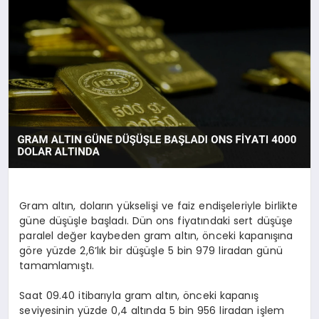
SAĞLIK
SIYASET
SPOR
YAŞAM
Gram altın, doların yükselişi ve faiz endişeleriyle birlikte
güne düşüşle başladı. Dün ons fiyatındaki sert düşüşe
paralel değer kaybeden gram altın, önceki kapanışına
göre yüzde 2,6’lık bir düşüşle 5 bin 979 liradan günü
tamamlamıştı.
Saat 09.40 itibarıyla gram altın, önceki kapanış
seviyesinin yüzde 0,4 altında 5 bin 956 liradan işlem