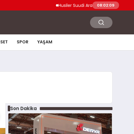
Husiler Suudi Arabistan Necran Havalimanı’nı
08:02:10
ASET
SPOR
YAŞAM
Son Dakika