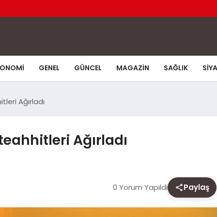
KONOMI
GENEL
GÜNCEL
MAGAZIN
SAĞLIK
SIY
leri Ağırladı
eahhitleri Ağırladı
0 Yorum Yapıldı
Paylaş