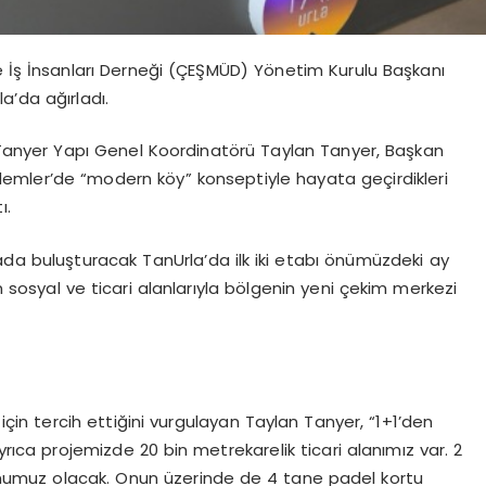
İş İnsanları Derneği (ÇEŞMÜD) Yönetim Kurulu Başkanı
la’da
ağırladı.
Tanyer
Yapı Genel Koordinatörü Taylan
Tanyer
, Başkan
emler’de
“modern köy” konseptiyle hayata geçirdikleri
ı.
tada buluşturacak
TanUrla’da
ilk iki etabı önümüzdeki ay
in sosyal ve ticari alanlarıyla bölgenin yeni çekim merkezi
için tercih ettiğini vurgulayan Taylan
Tanyer
, “1+1’den
yrıca projemizde 20 bin metrekarelik ticari alanımız var. 2
onumuz olacak. Onun üzerinde de 4 tane
padel
kortu