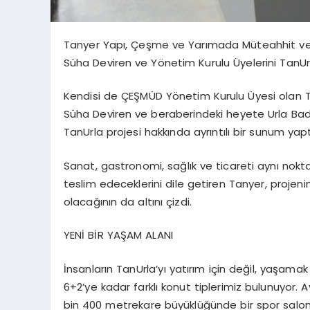
Tanyer
Yapı, Çeşme ve Yarımada Müteahhit ve 
Süha Deviren ve Yönetim Kurulu Üyelerini
TanUr
Kendisi de ÇEŞMÜD Yönetim Kurulu Üyesi olan
Süha Deviren ve beraberindeki heyete Urla
Bad
TanUrla
projesi hakkında ayrıntılı bir sunum yapt
Sanat, gastronomi, sağlık ve ticareti aynı nok
teslim edeceklerini dile getiren
Tanyer
, projen
olacağının da altını çizdi.
YENİ BİR YAŞAM ALANI
İnsanların
TanUrla’yı
yatırım için değil, yaşamak 
6+2’ye kadar farklı konut tiplerimiz bulunuyor. A
bin 400 metrekare büyüklüğünde bir spor sal