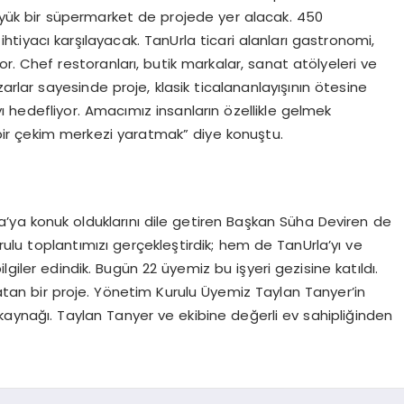
yük bir süpermarket de projede yer alacak. 450
htiyacı karşılayacak.
TanUrla
ticari alanları gastronomi,
yor.
Chef
restoranları, butik markalar, sanat atölyeleri ve
zarlar sayesinde proje, klasik
ticalan
anlayışının ötesine
 hedefliyor. Amacımız insanların özellikle gelmek
i bir çekim merkezi yaratmak” diye konuştu.
a’ya
konuk olduklarını dile getiren Başkan Süha Deviren de
rulu toplantımızı
gerçekleştirdik;
hem de
TanUrla’yı
ve
giler edindik. Bugün 22 üyemiz bu işyeri gezisine katıldı.
tan bir proje. Yönetim Kurulu Üyemiz Taylan
Tanyer’in
 kaynağı. Taylan
Tanyer
ve ekibine değerli ev sahipliğinden