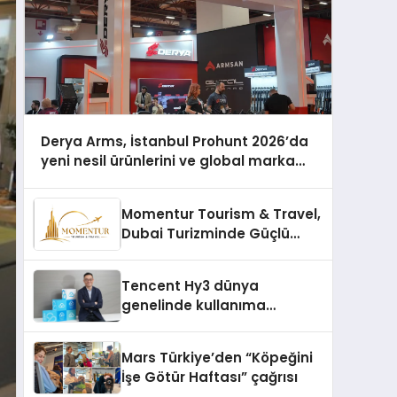
Derya Arms, İstanbul Prohunt 2026’da
yeni nesil ürünlerini ve global marka
vizyonunu sergiledi
Momentur Tourism & Travel,
Dubai Turizminde Güçlü
Operasyon Ağıyla Fark
Yaratıyor
Tencent Hy3 dünya
genelinde kullanıma
sunuldu
Mars Türkiye’den “Köpeğini
İşe Götür Haftası” çağrısı