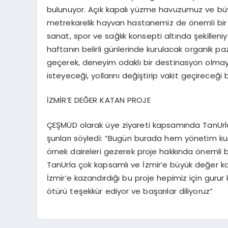
bulunuyor. Açık kapalı yüzme havuzumuz ve bü
metrekarelik hayvan hastanemiz de önemli bir i
sanat, spor ve sağlık konsepti altında şekilleni
haftanın belirli günlerinde kurulacak organik pa
geçerek, deneyim odaklı bir destinasyon olmayı
isteyeceği, yollarını değiştirip vakit geçireceğ
İZMİR’E DEĞER KATAN PROJE
ÇEŞMÜD olarak üye ziyareti kapsamında
TanUrl
şunları söyledi: “Bugün burada hem yönetim ku
örnek daireleri gezerek proje hakkında önemli bil
TanUrla
çok kapsamlı ve İzmir’e büyük değer ka
İzmir’e kazandırdığı bu proje hepimiz için gurur
ötürü teşekkür ediyor ve başarılar diliyoruz”