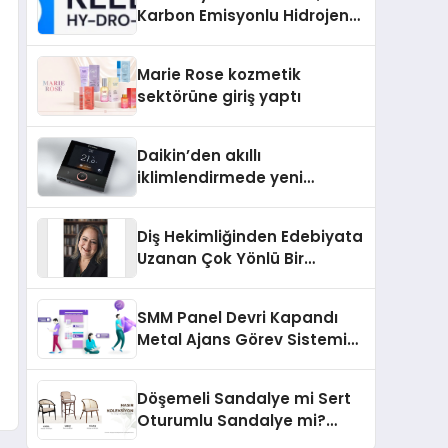
Karbon Emisyonlu Hidrojen
Isıtma Teknolojisinde ISO ve
TSSA Düzenleyici Onaylarını
Marie Rose kozmetik
Aldı
sektörüne giriş yaptı
Daikin’den akıllı
iklimlendirmede yeni
dönem: Madoka Plus
Türkiye’de
Diş Hekimliğinden Edebiyata
Uzanan Çok Yönlü Bir
Yaşam: Yeşim Şahin Yaman
SMM Panel Devri Kapandı
Metal Ajans Görev Sistemi
İle Tanışın
Döşemeli Sandalye mi Sert
Oturumlu Sandalye mi?
Hangisi Daha Konforlu?