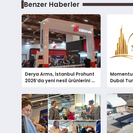
Benzer Haberler
Derya Arms, İstanbul Prohunt
Momentur
2026’da yeni nesil ürünlerini ve
Dubai Tu
global marka vizyonunu
Operasyo
sergiledi
Yaratıyor