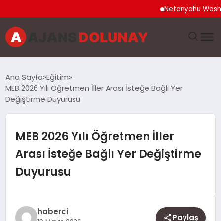
Netanyahu Washingto
DÜNYA
Ana Sayfa
Eğitim
MEB 2026 Yılı Öğretmen İller Arası İsteğe Bağlı Yer
EĞITIM
Değiştirme Duyurusu
EKONOMI
MEB 2026 Yılı Öğretmen İller
GENEL
Arası İsteğe Bağlı Yer Değiştirme
Duyurusu
GÜNCEL
MAGAZIN
haberci
Paylaş